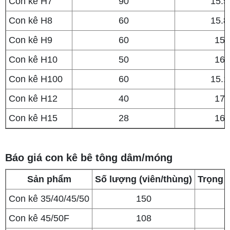
Con kê H7
90
15.5
Con kê H8
60
15.8
Con kê H9
60
15
Con kê H10
50
16
Con kê H100
60
15.1
Con kê H12
40
17
Con kê H15
28
16
Báo giá con kê bê tông dâm/móng
Sản phẩm
Số lượng (viên/thùng)
Trọng 
Con kê 35/40/45/50
150
Con kê 45/50F
108