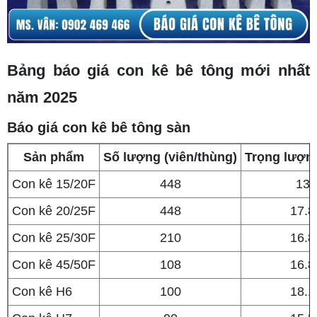
Bảng báo giá con kê bê tông mới nhất
năm 2025
Báo giá con kê bê tông sàn
Sản phẩm
Số lượng (viên/thùng)
Trọng lượn
Con kê 15/20F
448
13
Con kê 20/25F
448
17.8
Con kê 25/30F
210
16.8
Con kê 45/50F
108
16.8
Con kê H6
100
18.1