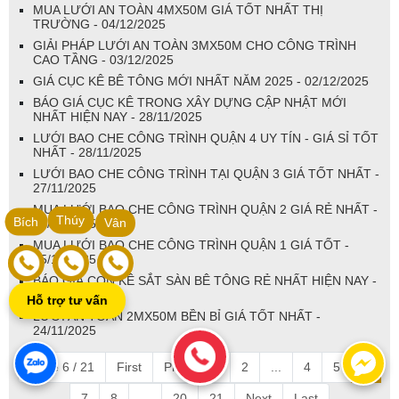
MUA LƯỚI AN TOÀN 4MX50M GIÁ TỐT NHẤT THỊ
TRƯỜNG - 04/12/2025
GIẢI PHÁP LƯỚI AN TOÀN 3MX50M CHO CÔNG TRÌNH
CAO TẦNG - 03/12/2025
GIÁ CỤC KÊ BÊ TÔNG MỚI NHẤT NĂM 2025 - 02/12/2025
BÁO GIÁ CỤC KÊ TRONG XÂY DỰNG CẬP NHẬT MỚI
NHẤT HIỆN NAY - 28/11/2025
LƯỚI BAO CHE CÔNG TRÌNH QUẬN 4 UY TÍN - GIÁ SỈ TỐT
NHẤT - 28/11/2025
LƯỚI BAO CHE CÔNG TRÌNH TẠI QUẬN 3 GIÁ TỐT NHẤT -
27/11/2025
MUA LƯỚI BAO CHE CÔNG TRÌNH QUẬN 2 GIÁ RẺ NHẤT -
Thúy
Bích
Vân
26/11/2025
MUA LƯỚI BAO CHE CÔNG TRÌNH QUẬN 1 GIÁ TỐT -
25/11/2025
BÁO GIÁ CON KÊ SẮT SÀN BÊ TÔNG RẺ NHẤT HIỆN NAY -
24/11/2025
Hỗ trợ tư vấn
LƯỚI AN TOÀN 2MX50M BỀN BỈ GIÁ TỐT NHẤT -
24/11/2025
Page 6 / 21
First
Prev
1
2
...
4
5
6
7
8
...
20
21
Next
Last