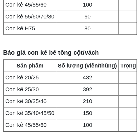
Con kê 45/55/60
100
Con kê 55/60/70/80
60
Con kê H75
80
Báo giá con kê bê tông cột/vách
Sản phẩm
Số lượng (viên/thùng)
Trọng 
Con kê 20/25
432
Con kê 25/30
392
Con kê 30/35/40
210
Con kê 35/40/45/50
150
Con kê 45/55/60
100