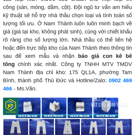
công (sàn, móng, dầm, cột). Đội ngũ tư vấn am hiểu
kỹ thuật sẽ hỗ trợ nhà thầu chọn loại và tính toán số
lượng tối ưu. Ở Nam Thành luôn luôn minh bạch về
giá (giá tại kho, không phát sinh), cùng với chiết khấu
rõ ràng cho số lượng lớn.
Nhà thầu có thể liên hệ
hoặc đến trực tiếp kho của Nam Thành theo thông tin
sau để xem mẫu và nhận
báo giá con kê bê
tông
chính xác nhất. Công ty TNHH MTV TMDV
Nam Thành địa chỉ kho: 175 QL1A, phường Tam
Bình, thành phố Thủ Đức và Hotline/Zalo:
0902 469
466
- Ms.Vân.