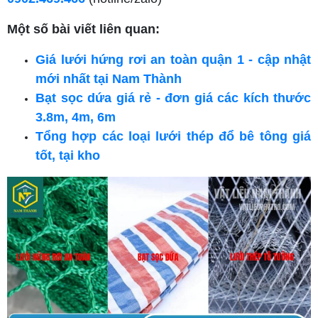
Một số bài viết liên quan:
Giá lưới hứng rơi an toàn quận 1 - cập nhật
mới nhất tại Nam Thành
Bạt sọc dứa giá rẻ - đơn giá các kích thước
3.8m, 4m, 6m
Tổng hợp các loại lưới thép đổ bê tông giá
tốt, tại kho