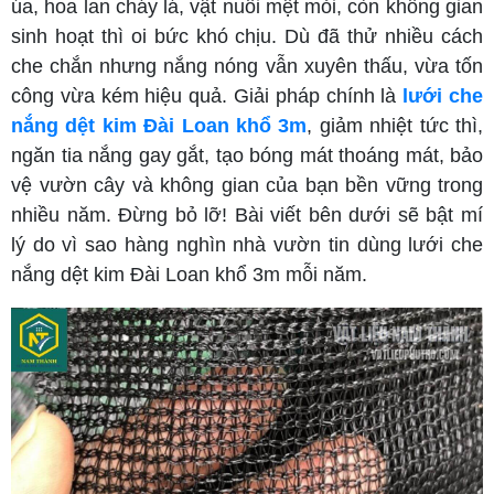
úa, hoa lan cháy lá, vật nuôi mệt mỏi, còn không gian
sinh hoạt thì oi bức khó chịu. Dù đã thử nhiều cách
che chắn nhưng nắng nóng vẫn xuyên thấu, vừa tốn
công vừa kém hiệu quả. Giải pháp chính là
lưới che
nắng dệt kim Đài Loan khổ 3m
, giảm nhiệt tức thì,
ngăn tia nắng gay gắt, tạo bóng mát thoáng mát, bảo
vệ vườn cây và không gian của bạn bền vững trong
nhiều năm. Đừng bỏ lỡ! Bài viết bên dưới sẽ bật mí
lý do vì sao hàng nghìn nhà vườn tin dùng lưới che
nắng dệt kim Đài Loan khổ 3m mỗi năm.