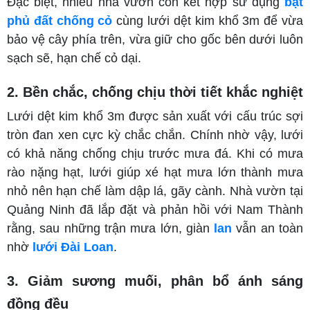
Đặc biệt, nhiều nhà vườn còn kết hợp sử dụng
bạt
phủ đất chống cỏ
cùng lưới dệt kim khổ 3m để vừa
bảo vệ cây phía trên, vừa giữ cho gốc bên dưới luôn
sạch sẽ, hạn chế cỏ dại.
2. Bền chắc, chống chịu thời tiết khắc nghiệt
Lưới dệt kim khổ 3m được sản xuất với cấu trúc sợi
tròn đan xen cực kỳ chắc chắn. Chính nhờ vậy, lưới
có khả năng chống chịu trước mưa đá. Khi có mưa
rào nặng hạt, lưới giúp xé hạt mưa lớn thành mưa
nhỏ nên hạn chế làm dập lá, gãy cành. Nhà vườn tại
Quảng Ninh đã lắp đặt và phản hồi với Nam Thành
rằng, sau những trận mưa lớn, giàn
lan
vẫn an toàn
nhờ
lưới Đài Loan
.
3. Giảm sương muối, phân bổ ánh sáng
đồng đều