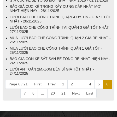
GIÁ CỤC KÊ BÊ TÔNG MỚI NHẤT NĂM 2025 - 02/12/2025
BÁO GIÁ CỤC KÊ TRONG XÂY DỰNG CẬP NHẬT MỚI
NHẤT HIỆN NAY - 28/11/2025
LƯỚI BAO CHE CÔNG TRÌNH QUẬN 4 UY TÍN - GIÁ SỈ TỐT
NHẤT - 28/11/2025
LƯỚI BAO CHE CÔNG TRÌNH TẠI QUẬN 3 GIÁ TỐT NHẤT -
27/11/2025
MUA LƯỚI BAO CHE CÔNG TRÌNH QUẬN 2 GIÁ RẺ NHẤT -
26/11/2025
MUA LƯỚI BAO CHE CÔNG TRÌNH QUẬN 1 GIÁ TỐT -
25/11/2025
BÁO GIÁ CON KÊ SẮT SÀN BÊ TÔNG RẺ NHẤT HIỆN NAY -
24/11/2025
LƯỚI AN TOÀN 2MX50M BỀN BỈ GIÁ TỐT NHẤT -
24/11/2025
Page 6 / 21
First
Prev
1
2
...
4
5
6
7
8
...
20
21
Next
Last