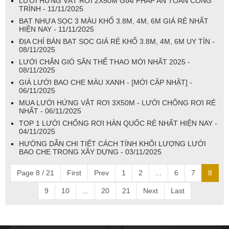
LƯỚI HỨNG VẬT RƠI 2X50M GIẢI PHÁP AN TOÀN CÔNG
TRÌNH - 11/11/2025
BẠT NHỰA SỌC 3 MÀU KHỔ 3.8M, 4M, 6M GIÁ RẺ NHẤT
HIỆN NAY - 11/11/2025
ĐỊA CHỈ BÁN BẠT SỌC GIÁ RẺ KHỔ 3.8M, 4M, 6M UY TÍN -
08/11/2025
LƯỚI CHẮN GIÓ SÂN THỂ THAO MỚI NHẤT 2025 -
08/11/2025
GIÁ LƯỚI BAO CHE MÀU XANH - [MỚI CẬP NHẬT] -
06/11/2025
MUA LƯỚI HỨNG VẬT RƠI 3X50M - LƯỚI CHỐNG RƠI RẺ
NHẤT - 06/11/2025
TOP 1 LƯỚI CHỐNG RƠI HÀN QUỐC RẺ NHẤT HIỆN NAY -
04/11/2025
HƯỚNG DẪN CHI TIẾT CÁCH TÍNH KHỐI LƯỢNG LƯỚI
BAO CHE TRONG XÂY DỰNG - 03/11/2025
Page 8 / 21
First
Prev
1
2
...
6
7
8
9
10
...
20
21
Next
Last