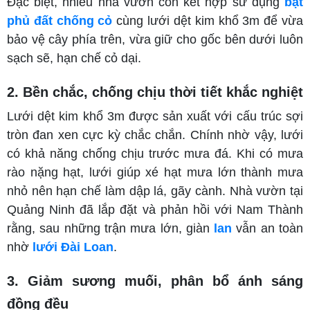
Đặc biệt, nhiều nhà vườn còn kết hợp sử dụng
bạt
phủ đất chống cỏ
cùng lưới dệt kim khổ 3m để vừa
bảo vệ cây phía trên, vừa giữ cho gốc bên dưới luôn
sạch sẽ, hạn chế cỏ dại.
2. Bền chắc, chống chịu thời tiết khắc nghiệt
Lưới dệt kim khổ 3m được sản xuất với cấu trúc sợi
tròn đan xen cực kỳ chắc chắn. Chính nhờ vậy, lưới
có khả năng chống chịu trước mưa đá. Khi có mưa
rào nặng hạt, lưới giúp xé hạt mưa lớn thành mưa
nhỏ nên hạn chế làm dập lá, gãy cành. Nhà vườn tại
Quảng Ninh đã lắp đặt và phản hồi với Nam Thành
rằng, sau những trận mưa lớn, giàn
lan
vẫn an toàn
nhờ
lưới Đài Loan
.
3. Giảm sương muối, phân bổ ánh sáng
đồng đều