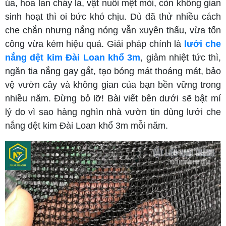
úa, hoa lan cháy lá, vật nuôi mệt mỏi, còn không gian
sinh hoạt thì oi bức khó chịu. Dù đã thử nhiều cách
che chắn nhưng nắng nóng vẫn xuyên thấu, vừa tốn
công vừa kém hiệu quả. Giải pháp chính là
lưới che
nắng dệt kim Đài Loan khổ 3m
, giảm nhiệt tức thì,
ngăn tia nắng gay gắt, tạo bóng mát thoáng mát, bảo
vệ vườn cây và không gian của bạn bền vững trong
nhiều năm. Đừng bỏ lỡ! Bài viết bên dưới sẽ bật mí
lý do vì sao hàng nghìn nhà vườn tin dùng lưới che
nắng dệt kim Đài Loan khổ 3m mỗi năm.