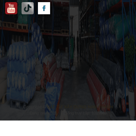
Copyright ©
VẬT TƯ XÂY DỰNG NAM THÀNH
Đang online: 11
|
Tổng truy cập: 1015546