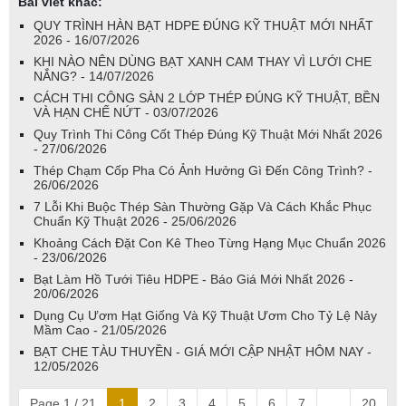
Bài viết khác:
QUY TRÌNH HÀN BẠT HDPE ĐÚNG KỸ THUẬT MỚI NHẤT
2026 - 16/07/2026
KHI NÀO NÊN DÙNG BẠT XANH CAM THAY VÌ LƯỚI CHE
NẮNG? - 14/07/2026
CÁCH THI CÔNG SÀN 2 LỚP THÉP ĐÚNG KỸ THUẬT, BỀN
VÀ HẠN CHẾ NỨT - 03/07/2026
Quy Trình Thi Công Cốt Thép Đúng Kỹ Thuật Mới Nhất 2026
- 27/06/2026
Thép Chạm Cốp Pha Có Ảnh Hưởng Gì Đến Công Trình? -
26/06/2026
7 Lỗi Khi Buộc Thép Sàn Thường Gặp Và Cách Khắc Phục
Chuẩn Kỹ Thuật 2026 - 25/06/2026
Khoảng Cách Đặt Con Kê Theo Từng Hạng Mục Chuẩn 2026
- 23/06/2026
Bạt Làm Hồ Tưới Tiêu HDPE - Báo Giá Mới Nhất 2026 -
20/06/2026
Dụng Cụ Ươm Hạt Giống Và Kỹ Thuật Ươm Cho Tỷ Lệ Nảy
Mầm Cao - 21/05/2026
BẠT CHE TÀU THUYỀN - GIÁ MỚI CẬP NHẬT HÔM NAY -
12/05/2026
Page 1 / 21
1
2
3
4
5
6
7
...
20