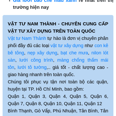
Giá lưới bao che màu xanh
rẻ nhất trên thị
trường hiện nay
VẬT TƯ NAM THÀNH - CHUYÊN CUNG CẤP
VẬT TƯ XÂY DỰNG TRÊN TOÀN QUỐC
Vật tư Nam Thành
tự hào là đơn vị chuyên phân
phối đầy đủ các loại
vật tư xây dựng
như
con kê
bê tông
,
nẹp xây dựng
,
bạt che mưa
,
nilon lót
sàn
,
lưới công trình
,
màng chống thấm mái
tôn
,
lưới tô tường
,.. giá tốt - chất lượng cao -
giao hàng nhanh trên toàn quốc.
Chúng tôi phục vụ tận nơi toàn bộ các quận,
huyện tại TP. Hồ Chí Minh, bao gồm:
Quận 1, Quận 3, Quận 4, Quận 5, Quận 6,
Quận 7, Quận 8, Quận 10, Quận 11, Quận 12
Bình Thạnh, Gò Vấp, Phú Nhuận, Tân Bình, Tân