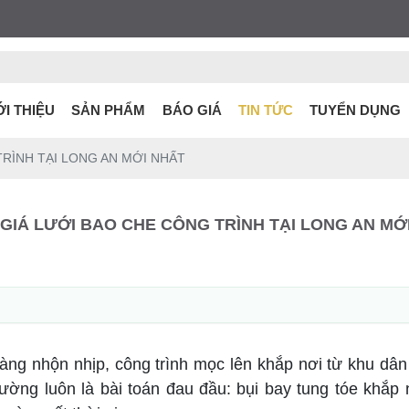
ỚI THIỆU
SẢN PHẨM
BÁO GIÁ
TIN TỨC
TUYỂN DỤNG
RÌNH TẠI LONG AN MỚI NHẤT
GIÁ LƯỚI BAO CHE CÔNG TRÌNH TẠI LONG AN MỚ
càng nhộn nhịp, công trình mọc lên khắp nơi từ khu dâ
ường luôn là bài toán đau đầu: bụi bay tung tóe khắ