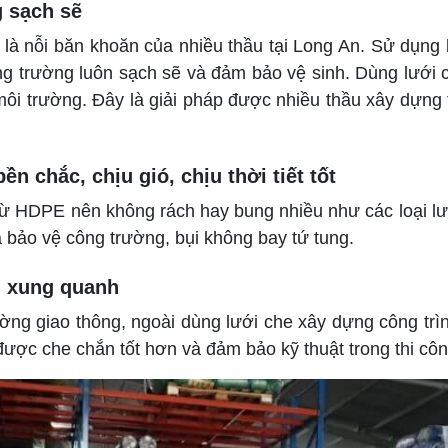
g sạch sẽ
n là nỗi băn khoăn của nhiều thầu tại Long An. Sử dụng 
ng trường luôn sạch sẽ và đảm bảo vệ sinh. Dùng lưới 
ôi trường. Đây là giải pháp được nhiều thầu xây dựng 
ền chắc, chịu gió, chịu thời tiết tốt
từ HDPE nên không rách hay bung nhiều như các loại lướ
à bảo vệ công trường, bụi không bay tứ tung.
n xung quanh
ờng giao thông, ngoài dùng lưới che xây dựng công tr
 được che chắn tốt hơn và đảm bảo kỹ thuật trong thi cô