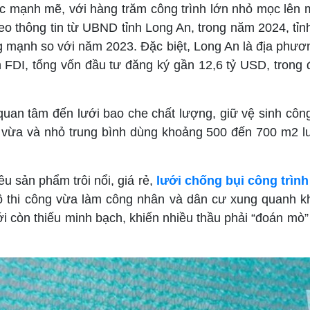
ốc mạnh mẽ, với hàng trăm công trình lớn nhỏ mọc lên
o thông tin từ UBND tỉnh Long An, trong năm 2024, tỉnh
ăng mạnh so với năm 2023. Đặc biệt, Long An là địa ph
n FDI, tổng vốn đầu tư đăng ký gần 12,6 tỷ USD, trong 
an tâm đến lưới bao che chất lượng, giữ vệ sinh công
nh vừa và nhỏ trung bình dùng khoảng 500 đến 700 m2 lư
ều sản phẩm trôi nổi, giá rẻ,
lưới chống bụi công trình
 thi công vừa làm công nhân và dân cư xung quanh khó
 còn thiếu minh bạch, khiến nhiều thầu phải “đoán mò” 