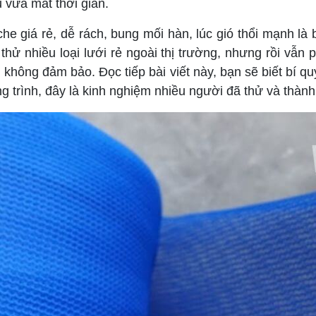
u vừa mất thời gian.
he giá rẻ, dễ rách, bung mối hàn, lúc gió thổi mạnh l
hử nhiều loại lưới rẻ ngoài thị trường, nhưng rồi vẫn 
n không đảm bảo. Đọc tiếp bài viết này, bạn sẽ biết bí q
ng trình, đây là kinh nghiệm nhiều người đã thử và thành