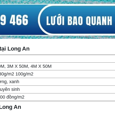
 tại Long An
0M, 3M X 50M, 4M X 50M
80g/m2 100g/m2
ơng, xanh
uyên sinh
.200 đồng/m2
 Long An