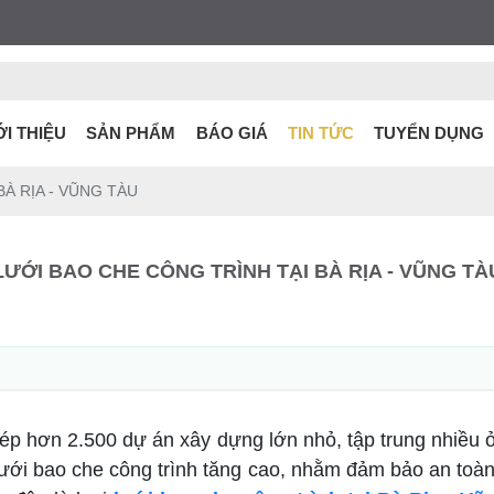
ỚI THIỆU
SẢN PHẨM
BÁO GIÁ
TIN TỨC
TUYỂN DỤNG
À RỊA - VŨNG TÀU
LƯỚI BAO CHE CÔNG TRÌNH TẠI BÀ RỊA - VŨNG TÀ
ép hơn 2.500 dự án xây dựng lớn nhỏ, tập trung nhiều 
ưới bao che công trình tăng cao, nhằm đảm bảo an toàn