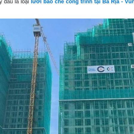
y đâu là loại
lưới bao che công trình tại Bà Rịa - Vũ