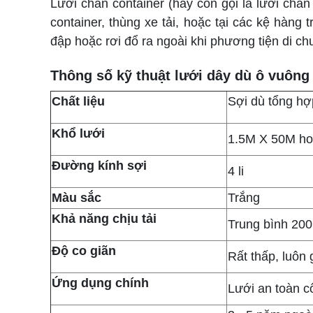
Lưới chắn container (hay còn gọi là lưới chắn
container, thùng xe tải, hoặc tại các kệ hàng 
đập hoặc rơi đổ ra ngoài khi phương tiện di ch
Thông số kỹ thuật lưới dây dù ô vuông
Chất liệu
Sợi dù tổng h
Khổ lưới
1.5M X 50M ho
Đường kính sợi
4 li
Màu sắc
Trắng
Khả năng chịu tải
Trung bình 200
Độ co giãn
Rất thấp, luôn
Ứng dụng chính
Lưới an toàn cô