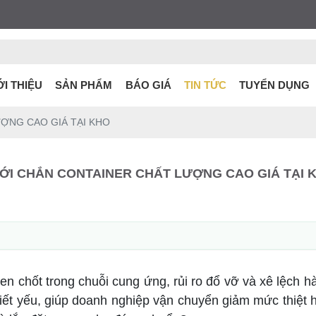
ỚI THIỆU
SẢN PHẨM
BÁO GIÁ
TIN TỨC
TUYỂN DỤNG
ỢNG CAO GIÁ TẠI KHO
ỚI CHẮN CONTAINER CHẤT LƯỢNG CAO GIÁ TẠI 
n chốt trong chuỗi cung ứng, rủi ro đổ vỡ và xê lệch hà
hiết yếu, giúp doanh nghiệp vận chuyển giảm mức thiệt 