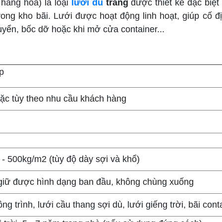
 hàng hóa) là loại
lưới dù
trắng
được thiết kế đặc biệt
trong kho bãi. Lưới được hoạt động linh hoạt, giúp cố 
uyển, bốc dỡ hoặc khi mở cửa container...
ợp
ặc tùy theo nhu cầu khách hàng
 - 500kg/m2 (tùy độ dày sợi và khổ)
 giữ được hình dạng ban đầu, không chùng xuống
ng trình, lưới cầu thang sợi dù, lưới giếng trời, bãi cont