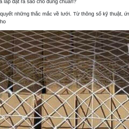
và lắp đặt ra sao cho đúng chuẩn?
quyết những thắc mắc về lưới. Từ thông số kỹ thuật, ứn
kho