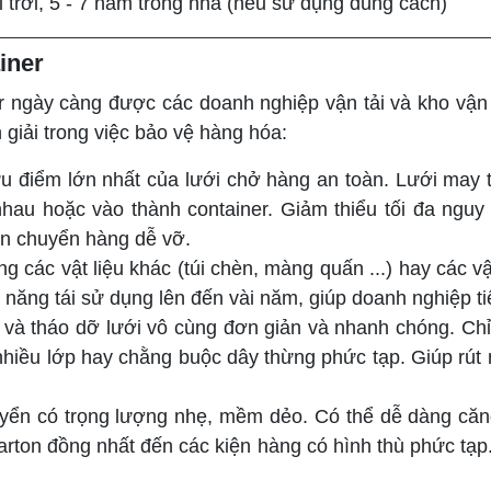
i trời, 5 - 7 năm trong nhà (nếu sử dụng đúng cách)
iner
 ngày càng được các doanh nghiệp vận tải và kho vận 
an giải trong việc bảo vệ hàng hóa:
 điểm lớn nhất của lưới chở hàng an toàn. Lưới may t
au hoặc vào thành container. Giảm thiểu tối đa nguy 
ận chuyển hàng dễ vỡ.
ụng các vật liệu khác (túi chèn, màng quấn ...) hay các v
 năng tái sử dụng lên đến vài năm, giúp doanh nghiệp tiế
t và tháo dỡ lưới vô cùng đơn giản và nhanh chóng. Chỉ
hiều lớp hay chằng buộc dây thừng phức tạp. Giúp rút n
uyển có trọng lượng nhẹ, mềm dẻo. Có thể dễ dàng căn
carton đồng nhất đến các kiện hàng có hình thù phức tạp