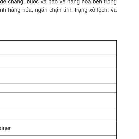
 để chằng, buộc và bảo vệ hàng hóa bên trong
định hàng hóa, ngăn chặn tình trạng xô lệch, va
ainer