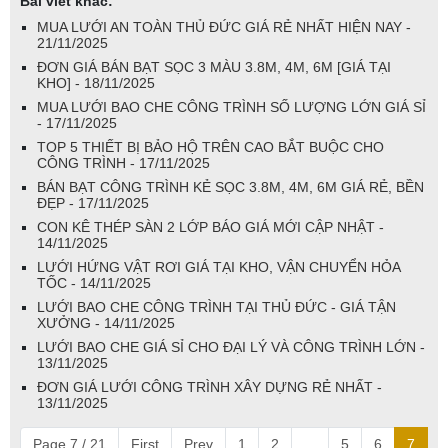
Bài viết khác:
MUA LƯỚI AN TOÀN THỦ ĐỨC GIÁ RẺ NHẤT HIỆN NAY -
21/11/2025
ĐƠN GIÁ BÁN BẠT SỌC 3 MÀU 3.8M, 4M, 6M [GIÁ TẠI
KHO] - 18/11/2025
MUA LƯỚI BAO CHE CÔNG TRÌNH SỐ LƯỢNG LỚN GIÁ SỈ
- 17/11/2025
TOP 5 THIẾT BỊ BẢO HỘ TRÊN CAO BẮT BUỘC CHO
CÔNG TRÌNH - 17/11/2025
BÁN BẠT CÔNG TRÌNH KẺ SỌC 3.8M, 4M, 6M GIÁ RẺ, BỀN
ĐẸP - 17/11/2025
CON KÊ THÉP SÀN 2 LỚP BÁO GIÁ MỚI CẬP NHẬT -
14/11/2025
LƯỚI HỨNG VẬT RƠI GIÁ TẠI KHO, VẬN CHUYỂN HỎA
TỐC - 14/11/2025
LƯỚI BAO CHE CÔNG TRÌNH TẠI THỦ ĐỨC - GIÁ TẬN
XƯỞNG - 14/11/2025
LƯỚI BAO CHE GIÁ SỈ CHO ĐẠI LÝ VÀ CÔNG TRÌNH LỚN -
13/11/2025
ĐƠN GIÁ LƯỚI CÔNG TRÌNH XÂY DỰNG RẺ NHẤT -
13/11/2025
Page 7 / 21
First
Prev
1
2
...
5
6
7