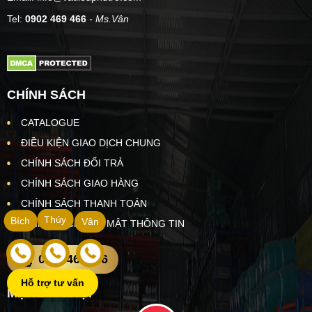
Tel:
0902 469 466
- Ms.Vân
CHÍNH SÁCH
CATALOGUE
ĐIỀU KIỆN GIAO DỊCH CHUNG
CHÍNH SÁCH ĐỔI TRẢ
CHÍNH SÁCH GIAO HÀNG
CHÍNH SÁCH THANH TOÁN
Thúy
Bích
Vân
CHÍNH SÁCH BẢO MẬT THÔNG TIN
0902469466
Hỗ trợ tư vấn
MẠNG XÃ HỘI