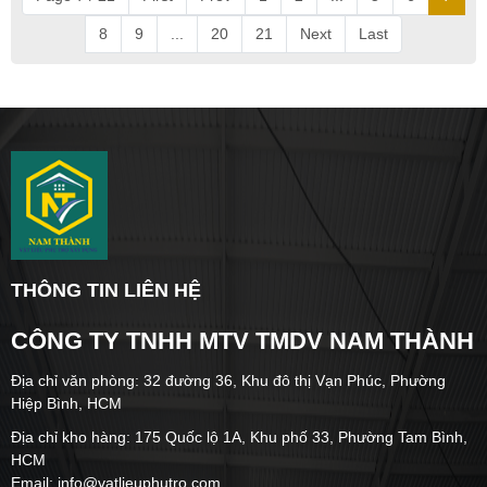
8
9
...
20
21
Next
Last
THÔNG TIN LIÊN HỆ
CÔNG TY TNHH MTV TMDV NAM THÀNH
Địa chỉ văn phòng: 32 đường 36, Khu đô thị Vạn Phúc, Phường
Hiệp Bình, HCM
Địa chỉ kho hàng: 175 Quốc lộ 1A, Khu phố 33, Phường Tam Bình,
HCM
Email: info@vatlieuphutro.com