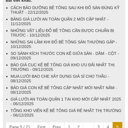
Bài viết khác:
CÁCH BẢO DƯỠNG BÊ TÔNG SAU KHI ĐỔ SÀN ĐÚNG KỸ
THUẬT - 22/12/2025
BẢNG GIÁ LƯỚI AN TOÀN QUẬN 2 MỚI CẬP NHẬT -
11/12/2025
NHỮNG VẬT LIỆU ĐỔ BÊ TÔNG CẦN ĐƯỢC CHUẨN BỊ
TRƯỚC - 10/12/2025
NHỮNG SAI LẦM KHI ĐỔ BÊ TÔNG SÀN THƯỜNG GẶP -
10/12/2025
SO SÁNH KÍCH THƯỚC CON KÊ GIỮA SÀN - DẦM - CỘT -
09/12/2025
BÁO GIÁ CỤC KÊ BÊ TÔNG GIÁ KHO ƯU ĐÃI NHẤT THỊ
TRƯỜNG - 09/12/2025
MUA LƯỚI BAO CHE XÂY DỰNG GIÁ SỈ CHO THẦU -
08/12/2025
BÁO GIÁ CON KÊ BÊ TÔNG CẬP NHẬT MỚI NHẤT NĂM -
08/12/2025
GIÁ LƯỚI AN TOÀN QUẬN 1 TẠI KHO MỚI CẬP NHẬT 2025
- 06/12/2025
TỔNG KHO VIÊN KÊ BÊ TÔNG GIÁ RẺ NHẤT THỊ TRƯỜNG
- 06/12/2025
Page 5 / 21
First
Prev
1
2
...
3
4
5