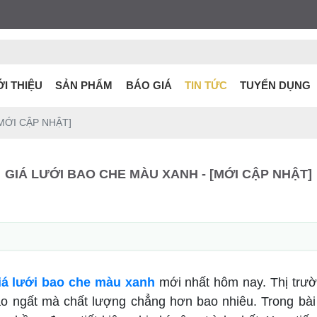
ỚI THIỆU
SẢN PHẨM
BÁO GIÁ
TIN TỨC
TUYỂN DỤNG
MỚI CẬP NHẬT]
GIÁ LƯỚI BAO CHE MÀU XANH - [MỚI CẬP NHẬT]
iá lưới bao che màu xanh
mới nhất hôm nay. Thị trườ
cao ngất mà chất lượng chẳng hơn bao nhiêu. Trong bà