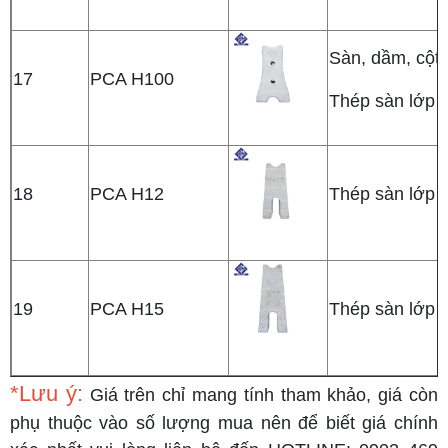
Sàn, dầm, cột
17
PCA H100
Thép sàn lớp t
18
PCA H12
Thép sàn lớp t
19
PCA H15
Thép sàn lớp t
*Lưu ý:
Giá trên chỉ mang tính tham khảo, giá còn
phụ thuộc vào số lượng mua nên để biết giá chính