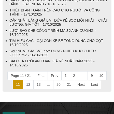
BÁO GIÁ BẠT CHE CÔNG TRÌNH GIÁ RẺ, CAM KẾT CHÍNH
HÃNG, GIAO NHANH - 18/10/2025
THIẾT BỊ AN TOÀN TRÊN CAO CHO NGƯỜI VÀ CÔNG
TRÌNH - 17/10/2025
CẬP NHẬT BẢNG GIÁ BẠT DỨA KẺ SỌC MỚI NHẤT - CHẤT
LƯỢNG, GIÁ TỐT - 17/10/2025
LƯỚI BAO CHE CÔNG TRÌNH MÀU XANH DƯƠNG -
16/10/2025
TÌM HIỂU CÁC LOẠI CON KÊ BÊ TÔNG DÙNG CHO CỘT -
16/10/2025
CẬP NHẬT GIÁ BẠT XÂY DỰNG NHIỀU KHỔ CHỈ TỪ
2.000đ/m2 - 16/10/2025
BÁO GIÁ LƯỚI AN TOÀN GIÁ RẺ NHẤT NĂM 2025 -
14/10/2025
Page 11 / 21
First
Prev
1
2
...
9
10
11
12
13
...
20
21
Next
Last