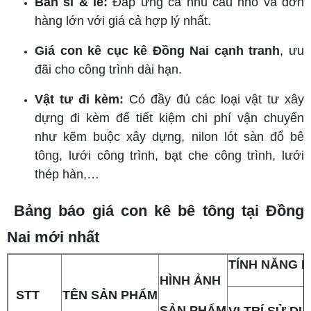
Bán sỉ & lẻ:
Đáp ứng cả nhu cầu nhỏ và đơn
hàng lớn với giá cả hợp lý nhất.
Giá con kê cục kê Đồng Nai cạnh tranh
, ưu
đãi cho công trình dài hạn.
Vật tư đi kèm:
Có đầy đủ các loại vật tư xây
dựng đi kèm để tiết kiệm chi phí vận chuyển
như kẽm buộc xây dựng, nilon lót sàn đổ bê
tông, lưới công trình, bạt che công trình, lưới
thép hàn,…
Bảng báo giá con kê bê tông tại Đồng
Nai mới nhất
TÍNH NĂNG 
HÌNH ẢNH
STT
TÊN SẢN PHẨM
SẢN PHẨM
VỊ TRÍ SỬ D