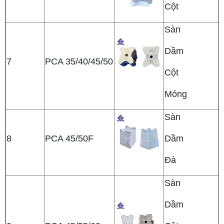
Cột
Sàn
Dầm
7
PCA 35/40/45/50
Cột
Móng
Sàn
8
PCA 45/50F
Dầm
Đà
Sàn
Dầm