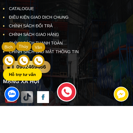
CATALOGUE
ĐIỀU KIỆN GIAO DỊCH CHUNG
CHÍNH SÁCH ĐỔI TRẢ
CHÍNH SÁCH GIAO HÀNG
CHÍNH SÁCH THANH TOÁN
Thúy
Bích
Vân
CHÍNH SÁCH BẢO MẬT THÔNG TIN
0902469466
Hỗ trợ tư vấn
MẠNG XÃ HỘI
Copyright ©
VẬT TƯ XÂY DỰNG NAM THÀNH