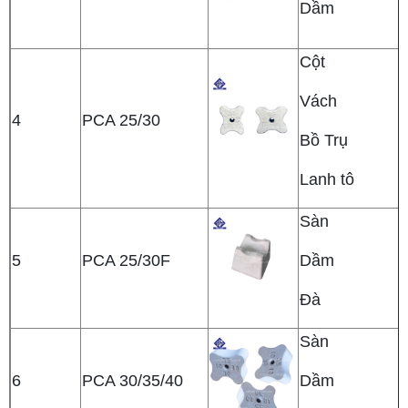
Dầm
Cột
Vách
4
PCA 25/30
Bồ Trụ
Lanh tô
Sàn
5
PCA 25/30F
Dầm
Đà
Sàn
6
PCA 30/35/40
Dầm