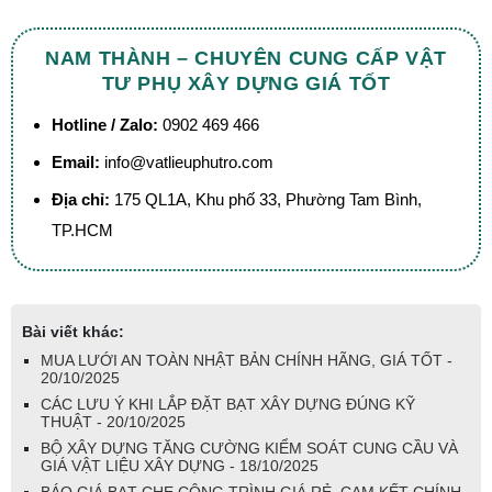
NAM THÀNH – CHUYÊN CUNG CẤP VẬT
TƯ PHỤ XÂY DỰNG GIÁ TỐT
Hotline / Zalo:
0902 469 466
Email:
info@vatlieuphutro.com
Địa chỉ:
175 QL1A, Khu phố 33, Phường Tam Bình,
TP.HCM
Bài viết khác:
MUA LƯỚI AN TOÀN NHẬT BẢN CHÍNH HÃNG, GIÁ TỐT -
20/10/2025
CÁC LƯU Ý KHI LẮP ĐẶT BẠT XÂY DỰNG ĐÚNG KỸ
THUẬT - 20/10/2025
BỘ XÂY DỰNG TĂNG CƯỜNG KIỂM SOÁT CUNG CẦU VÀ
GIÁ VẬT LIỆU XÂY DỰNG - 18/10/2025