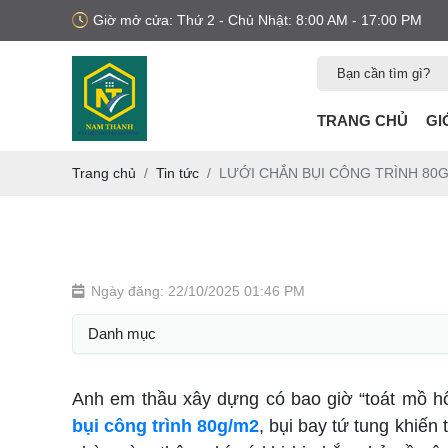
Giờ mở cửa: Thứ 2 - Chủ Nhật: 8:00 AM - 17:00 PM
TRANG CHỦ
GI
Trang chủ
Tin tức
LƯỚI CHẮN BỤI CÔNG TRÌNH 80
Ngày đăng: 22/10/2025 01:46 PM
Danh mục
Anh em thầu xây dựng có bao giờ “toát mồ hô
bụi công trình 80g/m2
, bụi bay tứ tung khiến