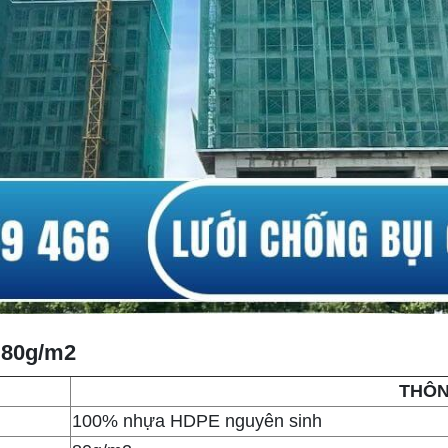
i 80g/m2
THÔN
100% nhựa HDPE nguyên sinh