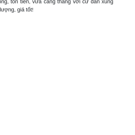
ông, tốn tiền, vừa căng thẳng với cư dân xung
lượng, giá tốt!