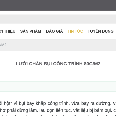
ỚI THIỆU
SẢN PHẨM
BÁO GIÁ
TIN TỨC
TUYỂN DỤNG
G/M2
LƯỚI CHẮN BỤI CÔNG TRÌNH 80G/M2
i hột” vì bụi bay khắp công trình, vừa bay ra đường
 thợ phải dừng làm, lau dọn liên tục, vật liệu bị bám bụi