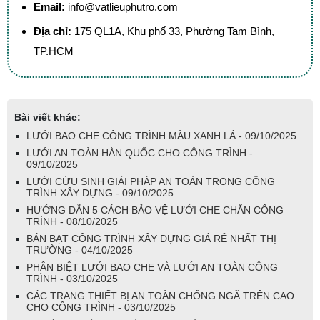
Email:
info@vatlieuphutro.com
Địa chỉ:
175 QL1A, Khu phố 33, Phường Tam Bình,
TP.HCM
Bài viết khác:
LƯỚI BAO CHE CÔNG TRÌNH MÀU XANH LÁ - 09/10/2025
LƯỚI AN TOÀN HÀN QUỐC CHO CÔNG TRÌNH -
09/10/2025
LƯỚI CỨU SINH GIẢI PHÁP AN TOÀN TRONG CÔNG
TRÌNH XÂY DỰNG - 09/10/2025
HƯỚNG DẪN 5 CÁCH BẢO VỆ LƯỚI CHE CHẮN CÔNG
TRÌNH - 08/10/2025
BÁN BẠT CÔNG TRÌNH XÂY DỰNG GIÁ RẺ NHẤT THỊ
TRƯỜNG - 04/10/2025
PHÂN BIỆT LƯỚI BAO CHE VÀ LƯỚI AN TOÀN CÔNG
TRÌNH - 03/10/2025
CÁC TRANG THIẾT BỊ AN TOÀN CHỐNG NGÃ TRÊN CAO
CHO CÔNG TRÌNH - 03/10/2025