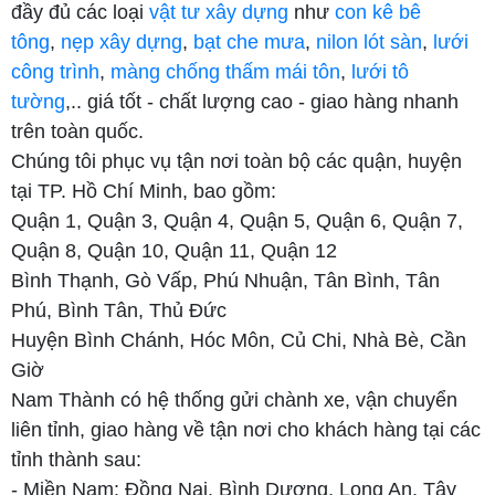
đầy đủ các loại
vật tư xây dựng
như
con kê bê
tông
,
nẹp xây dựng
,
bạt che mưa
,
nilon lót sàn
,
lưới
công trình
,
màng chống thấm mái tôn
,
lưới tô
tường
,.. giá tốt - chất lượng cao - giao hàng nhanh
trên toàn quốc.
Chúng tôi phục vụ tận nơi toàn bộ các quận, huyện
tại TP. Hồ Chí Minh, bao gồm:
Quận 1, Quận 3, Quận 4, Quận 5, Quận 6, Quận 7,
Quận 8, Quận 10, Quận 11, Quận 12
Bình Thạnh, Gò Vấp, Phú Nhuận, Tân Bình, Tân
Phú, Bình Tân, Thủ Đức
Huyện Bình Chánh, Hóc Môn, Củ Chi, Nhà Bè, Cần
Giờ
Nam Thành có hệ thống gửi chành xe, vận chuyển
liên tỉnh, giao hàng về tận nơi cho khách hàng tại các
tỉnh thành sau:
- Miền Nam: Đồng Nai, Bình Dương, Long An, Tây