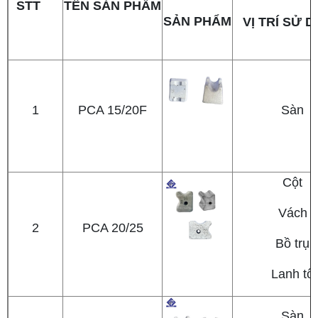
STT
TÊN SẢN PHẨM
SẢN PHẨM
VỊ TRÍ SỬ 
1
PCA 15/20F
Sàn
Cột
Vách
2
PCA 20/25
Bồ trụ
Lanh tô
Sàn