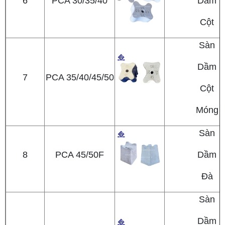
6
PCA 30/35/40
Dầm
Cột
Sàn
Dầm
7
PCA 35/40/45/50
Cột
Móng
Sàn
8
PCA 45/50F
Dầm
Đà
Sàn
Dầm