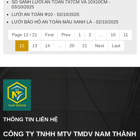
SO SÁNH LƯỚI AN TOÀN 7X7CM VÀ 10X10CM -
03/10/2025
LƯỚI AN TOÀN Φ10 - 02/10/2025
LƯỚI BẢO HỘ AN TOÀN MÀU XANH LÁ - 02/10/2025
Page 12 / 21
First
Prev
1
2
...
10
11
12
13
14
...
20
21
Next
Last
THÔNG TIN LIÊN HỆ
CÔNG TY TNHH MTV TMDV NAM THÀNH