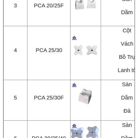
3
PCA 20/25F
Dầm
Cột
Vách
4
PCA 25/30
Bồ Trụ
Lanh tô
Sàn
5
PCA 25/30F
Dầm
Đà
Sàn