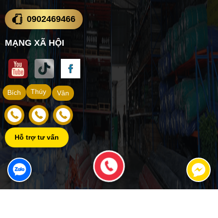
0902469466
MẠNG XÃ HỘI
Thúy
Bích
Vân
Hỗ trợ tư vấn