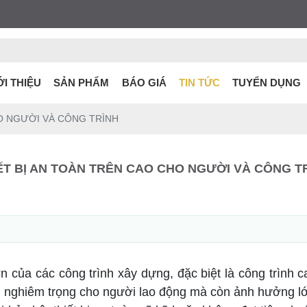
ỚI THIỆU
SẢN PHẨM
BÁO GIÁ
TIN TỨC
TUYỂN DỤNG
HO NGƯỜI VÀ CÔNG TRÌNH
ẾT BỊ AN TOÀN TRÊN CAO CHO NGƯỜI VÀ CÔNG T
ớn của các công trình xây dựng, đặc biệt là công trình
ích nghiêm trọng cho người lao động mà còn ảnh hưởng lớn