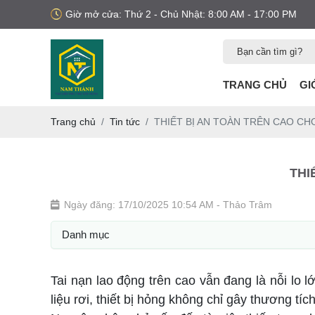
Giờ mở cửa: Thứ 2 - Chủ Nhật: 8:00 AM - 17:00 PM
TRANG CHỦ
GI
Trang chủ
Tin tức
THIẾT BỊ AN TOÀN TRÊN CAO C
THI
Ngày đăng: 17/10/2025 10:54 AM
- Thảo Trâm
Danh mục
Tai nạn lao động trên cao vẫn đang là nỗi lo l
liệu rơi, thiết bị hỏng không chỉ gây thương t