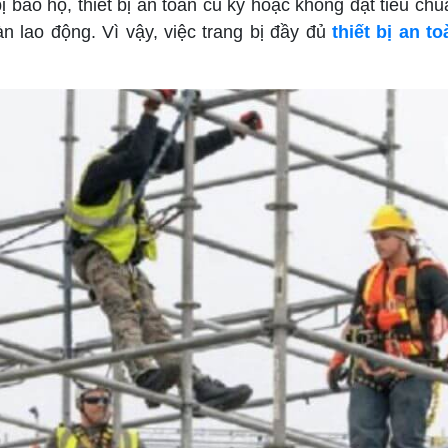
ị bảo hộ, thiết bị an toàn cũ kỹ hoặc không đạt tiêu ch
n lao động. Vì vậy, việc trang bị đầy đủ
thiết bị an t