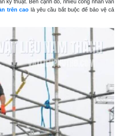
uẩn kỹ thuật. Bên cạnh đó, nhiều công nhân vẫn
oàn trên cao
là yêu cầu bắt buộc để bảo vệ cả