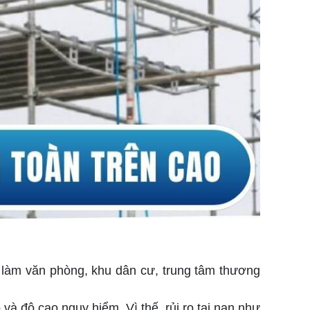
g làm văn phòng, khu dân cư, trung tâm thương
 và độ cao nguy hiểm. Vì thế, rủi ro tai nạn như