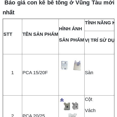
Báo giá con kê bê tông ở Vũng Tàu mới
nhất
TÍNH NĂNG K
HÌNH ẢNH
STT
TÊN SẢN PHẨM
SẢN PHẨM
VỊ TRÍ SỬ DỤ
1
PCA 15/20F
Sàn
Cột
Vách
2
PCA 20/25