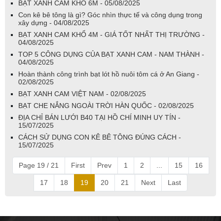
BẠT XANH CAM KHỔ 6M - 05/08/2025
Con kê bê tông là gì? Góc nhìn thực tế và công dụng trong
xây dựng - 04/08/2025
BẠT XANH CAM KHỔ 4M - GIÁ TỐT NHẤT THỊ TRƯỜNG -
04/08/2025
TOP 5 CÔNG DỤNG CỦA BẠT XANH CAM - NAM THÀNH -
04/08/2025
Hoàn thành công trình bạt lót hồ nuôi tôm cá ở An Giang -
02/08/2025
BẠT XANH CAM VIỆT NAM - 02/08/2025
BẠT CHE NẮNG NGOÀI TRỜI HÀN QUỐC - 02/08/2025
ĐỊA CHỈ BÁN LƯỚI B40 TẠI HỒ CHÍ MINH UY TÍN -
15/07/2025
CÁCH SỬ DỤNG CON KÊ BÊ TÔNG ĐÚNG CÁCH -
15/07/2025
Page 19 / 21
First
Prev
1
2
...
15
16
17
18
19
20
21
Next
Last