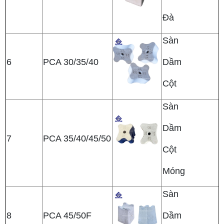
Đà
Sàn
6
PCA 30/35/40
Dầm
Cột
Sàn
Dầm
7
PCA 35/40/45/50
Cột
Móng
Sàn
8
PCA 45/50F
Dầm