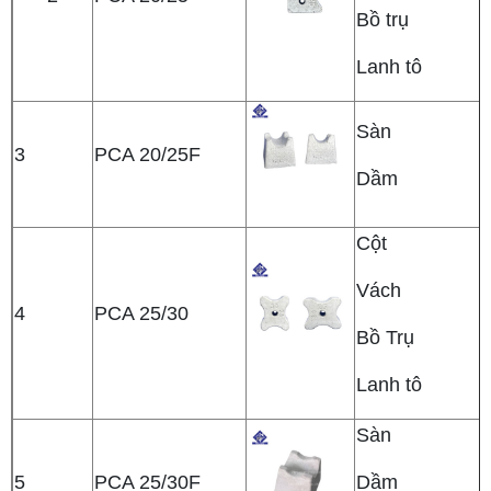
Bồ trụ
Lanh tô
Sàn
3
PCA 20/25F
Dầm
Cột
Vách
4
PCA 25/30
Bồ Trụ
Lanh tô
Sàn
5
PCA 25/30F
Dầm