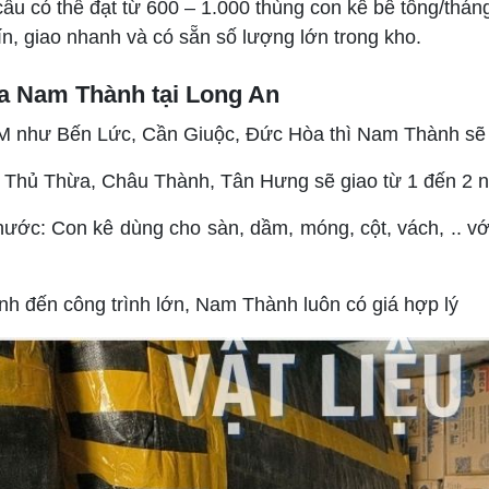
cầu có thể đạt từ 600 – 1.000 thùng con kê bê tông/thá
tín, giao nhanh và có sẵn số lượng lớn trong kho.
ủa Nam Thành tại Long An
 như Bến Lức, Cần Giuộc, Đức Hòa thì Nam Thành sẽ gi
Thủ Thừa, Châu Thành, Tân Hưng sẽ giao từ 1 đến 2 ng
hước: Con kê dùng cho sàn, dầm, móng, cột, vách, .. 
đình đến công trình lớn, Nam Thành luôn có giá hợp lý