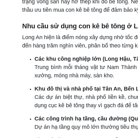
trạng võng sàn hay hở thép khi đổ bê tông. Nế
thầu ưu tiên mua con kê bê tông để đảm bảo kỹ t
Nhu cầu sử dụng con kê bê tông ở 
Long An hiện là điểm nóng xây dựng nhờ tốc đ
đến hàng trăm nghìn viên, phân bổ theo từng 
Các khu công nghiệp lớn (Long Hậu, Tâ
Trung bình mỗi tháng vật tư Nam Thành 
xưởng, móng nhà máy, sàn kho.
Khu đô thị và nhà phố tại Tân An, Bến
Các dự án biệt thự, nhà phố liền kề, c
dụng cục kê bê tông thay vì gạch đá để tă
Các công trình hạ tầng, cầu đường (Qu
Dự án hạ tầng quy mô lớn thường tiêu th