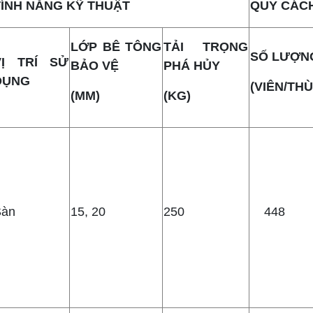
TÍNH NĂNG KỸ THUẬT
QUY CÁCH
LỚP BÊ TÔNG
TẢI TRỌNG
SỐ LƯỢN
VỊ TRÍ SỬ
BẢO VỆ
PHÁ HỦY
DỤNG
(VIÊN/TH
(MM)
(KG)
Sàn
15, 20
250
448