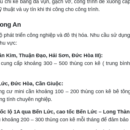
u chỉ kê bằng đá vụn, gạch vỡ, công trình dễ xuống cấ
huật và uy tín khi thi công cho công trình.
Long An
ộ phát triển công nghiệp và đô thị hóa. Nhu cầu sử dụn
khu vực:
n Kim, Thuận Đạo, Hải Sơn, Đức Hòa III):
cung cấp khoảng 300 – 500 thùng con kê ( trung bình
 Lức, Đức Hòa, Cần Giuộc:
hung cư mini cần khoảng 100 – 200 thùng con kê bê tô
ng tính chuyên nghiệp.
ốc lộ 1A qua Bến Lức, cao tốc Bến Lức – Long Thành,
ụ khoảng 200 – 300 thùng con kê mỗi tháng để đảm bảo 