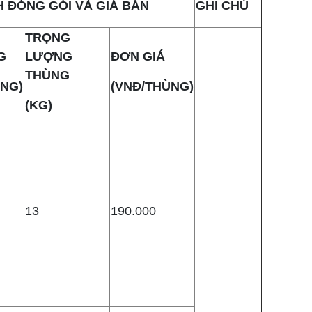
 ĐÓNG GÓI VÀ GIÁ BÁN
GHI CHÚ
TRỌNG
G
LƯỢNG
ĐƠN GIÁ
THÙNG
ÙNG)
(VNĐ/THÙNG)
(KG)
13
190.000