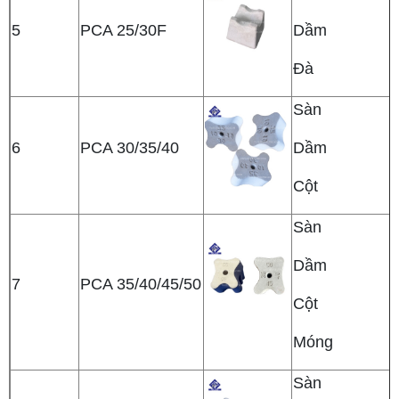
5
PCA 25/30F
Dầm
Đà
Sàn
6
PCA 30/35/40
Dầm
Cột
Sàn
Dầm
7
PCA 35/40/45/50
Cột
Móng
Sàn