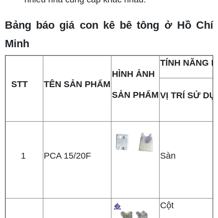
Bảng báo giá con kê bê tông ở Hồ Chí
Minh
TÍNH NĂNG 
HÌNH ẢNH
STT
TÊN SẢN PHẨM
SẢN PHẨM
VỊ TRÍ SỬ D
1
PCA 15/20F
Sàn
Cột