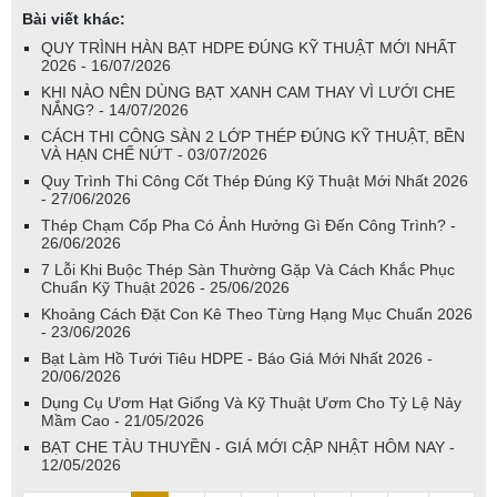
Bài viết khác:
QUY TRÌNH HÀN BẠT HDPE ĐÚNG KỸ THUẬT MỚI NHẤT
2026 - 16/07/2026
KHI NÀO NÊN DÙNG BẠT XANH CAM THAY VÌ LƯỚI CHE
NẮNG? - 14/07/2026
CÁCH THI CÔNG SÀN 2 LỚP THÉP ĐÚNG KỸ THUẬT, BỀN
VÀ HẠN CHẾ NỨT - 03/07/2026
Quy Trình Thi Công Cốt Thép Đúng Kỹ Thuật Mới Nhất 2026
- 27/06/2026
Thép Chạm Cốp Pha Có Ảnh Hưởng Gì Đến Công Trình? -
26/06/2026
7 Lỗi Khi Buộc Thép Sàn Thường Gặp Và Cách Khắc Phục
Chuẩn Kỹ Thuật 2026 - 25/06/2026
Khoảng Cách Đặt Con Kê Theo Từng Hạng Mục Chuẩn 2026
- 23/06/2026
Bạt Làm Hồ Tưới Tiêu HDPE - Báo Giá Mới Nhất 2026 -
20/06/2026
Dụng Cụ Ươm Hạt Giống Và Kỹ Thuật Ươm Cho Tỷ Lệ Nảy
Mầm Cao - 21/05/2026
BẠT CHE TÀU THUYỀN - GIÁ MỚI CẬP NHẬT HÔM NAY -
12/05/2026