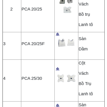
Vách
2
PCA 20/25
Bồ trụ
Lanh tô
Sàn
3
PCA 20/25F
Dầm
Cột
Vách
4
PCA 25/30
Bồ Trụ
Lanh tô
Sàn