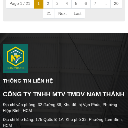
Page 1 / 21
1
2
3
4
5
6
7
...
20
21
Next
Last
THÔNG TIN LIÊN HỆ
CÔNG TY TNHH MTV TMDV NAM THÀNH
Địa chỉ văn phòng: 32 đường 36, Khu đô thị Vạn Phúc, Phường
Hiệp Bình, HCM
Địa chỉ kho hàng: 175 Quốc lộ 1A, Khu phố 33, Phường Tam Bình,
HCM