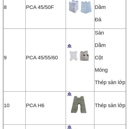
8
PCA 45/50F
Dầm
Đà
Sàn
Dầm
9
PCA 45/55/60
Cột
Móng
Thép sàn lớp t
10
PCA H6
Thép sàn lớp t