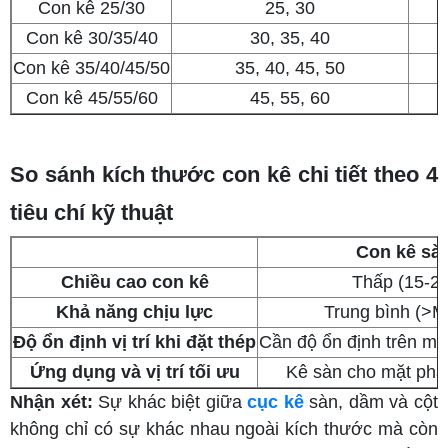
Con kê 25/30
25, 30
Con kê 30/35/40
30, 35, 40
Con kê 35/40/45/50
35, 40, 45, 50
Con kê 45/55/60
45, 55, 60
So sánh kích thước con kê chi tiết theo 4
tiêu chí kỹ thuật
Con kê sà
Chiều cao con kê
Thấp (15-25
Khả năng chịu lực
Trung bình (>M
Độ ổn định vị trí khi đặt thép
Cần độ ổn định trên mặ
Ứng dụng và vị
trí tối ưu
Kê sàn cho mặt ph
Nhận xét:
Sự khác biệt giữa
cục kê
sàn, dầm và cột
không chỉ có sự khác nhau ngoài kích thước mà còn