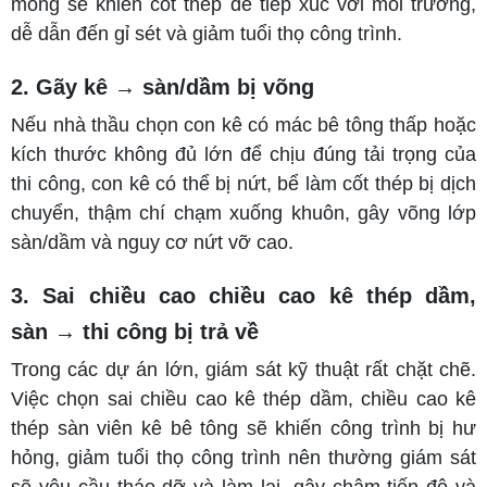
mỏng sẽ khiến cốt thép dễ tiếp xúc với môi trường,
dễ dẫn đến gỉ sét và giảm tuổi thọ công trình.
2. Gãy kê → sàn/dầm bị võng
Nếu nhà thầu chọn con kê có mác bê tông thấp hoặc
kích thước không đủ lớn để chịu đúng tải trọng của
thi công, con kê có thể bị nứt, bể làm cốt thép bị dịch
chuyển, thậm chí chạm xuống khuôn, gây võng lớp
sàn/dầm và nguy cơ nứt vỡ cao.
3. Sai chiều cao chiều cao kê thép dầm,
sàn → thi công bị trả về
Trong các dự án lớn, giám sát kỹ thuật rất chặt chẽ.
Việc chọn sai chiều cao kê thép dầm, chiều cao kê
thép sàn viên kê bê tông sẽ khiến công trình bị hư
hỏng, giảm tuổi thọ công trình nên thường giám sát