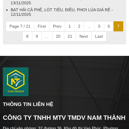
13/11/2025
BẠT HÁI CÀ PHÊ, LÓT TIÊU, ĐIỀU, PHƠI LÚA GIÁ RẺ -
12/11/2025
Page 7 / 21
First
Prev
1
2
...
5
6
7
8
9
...
20
21
Next
Last
THÔNG TIN LIÊN HỆ
CÔNG TY TNHH MTV TMDV NAM THÀNH
Địa chỉ văn phòng: 32 đường 36, Khu đô thị Vạn Phúc, Phường