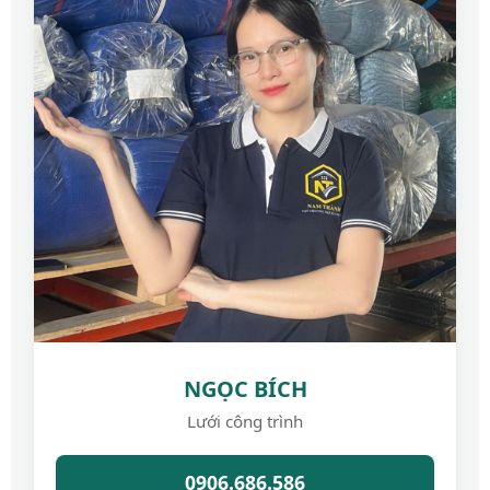
NGỌC BÍCH
Lưới công trình
0906.686.586