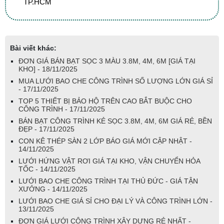
TP.HCM
Bài viết khác:
ĐƠN GIÁ BÁN BẠT SỌC 3 MÀU 3.8M, 4M, 6M [GIÁ TẠI
KHO] - 18/11/2025
MUA LƯỚI BAO CHE CÔNG TRÌNH SỐ LƯỢNG LỚN GIÁ SỈ
- 17/11/2025
TOP 5 THIẾT BỊ BẢO HỘ TRÊN CAO BẮT BUỘC CHO
CÔNG TRÌNH - 17/11/2025
BÁN BẠT CÔNG TRÌNH KẺ SỌC 3.8M, 4M, 6M GIÁ RẺ, BỀN
ĐẸP - 17/11/2025
CON KÊ THÉP SÀN 2 LỚP BÁO GIÁ MỚI CẬP NHẬT -
14/11/2025
LƯỚI HỨNG VẬT RƠI GIÁ TẠI KHO, VẬN CHUYỂN HỎA
TỐC - 14/11/2025
LƯỚI BAO CHE CÔNG TRÌNH TẠI THỦ ĐỨC - GIÁ TẬN
XƯỞNG - 14/11/2025
LƯỚI BAO CHE GIÁ SỈ CHO ĐẠI LÝ VÀ CÔNG TRÌNH LỚN -
13/11/2025
ĐƠN GIÁ LƯỚI CÔNG TRÌNH XÂY DỰNG RẺ NHẤT -