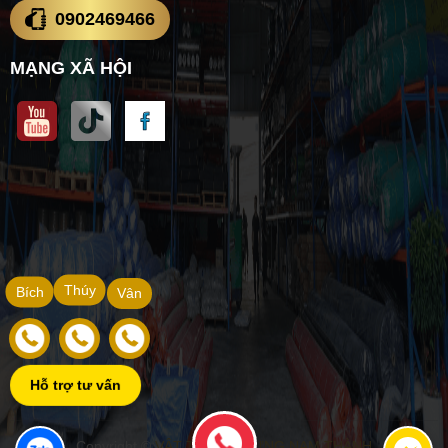
0902469466
MẠNG XÃ HỘI
Thúy
Bích
Vân
Hỗ trợ tư vấn
Copyright ©
VẬT TƯ XÂY DỰNG NAM THÀNH