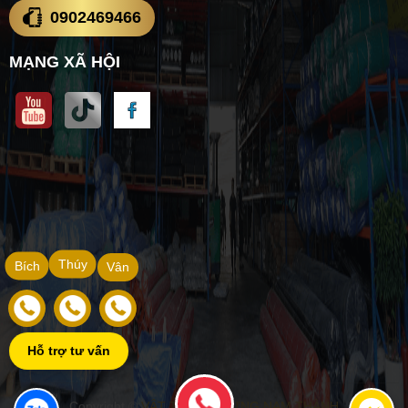
0902469466
MẠNG XÃ HỘI
Thúy
Bích
Vân
Hỗ trợ tư vấn
Copyright ©
VẬT TƯ XÂY DỰNG NAM THÀNH