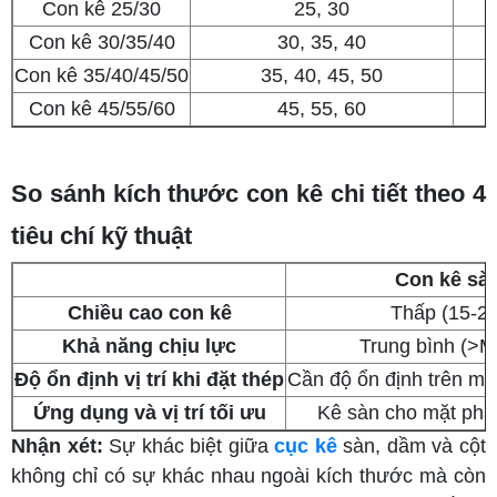
Con kê 25/30
25, 30
Con kê 30/35/40
30, 35, 40
Con kê 35/40/45/50
35, 40, 45, 50
Con kê 45/55/60
45, 55, 60
So sánh kích thước con kê chi tiết theo 4
tiêu chí kỹ thuật
Con kê sà
Chiều cao con kê
Thấp (15-25
Khả năng chịu lực
Trung bình (>M
Độ ổn định vị trí khi đặt thép
Cần độ ổn định trên mặ
Ứng dụng và vị
trí tối ưu
Kê sàn cho mặt ph
Nhận xét:
Sự khác biệt giữa
cục kê
sàn, dầm và cột
không chỉ có sự khác nhau ngoài kích thước mà còn