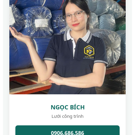
NGỌC BÍCH
Lưới công trình
0906.686.586