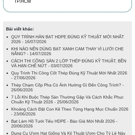
TP.HCM
Bài viết khác:
QUY TRÌNH HÀN BẠT HDPE ĐÚNG KỸ THUẬT MỚI NHẤT
2026 - 16/07/2026
KHI NÀO NÊN DÙNG BẠT XANH CAM THAY VÌ LƯỚI CHE
NẮNG? - 14/07/2026
CÁCH THI CÔNG SÀN 2 LỚP THÉP ĐÚNG KỸ THUẬT, BỀN
VÀ HẠN CHẾ NỨT - 03/07/2026
Quy Trình Thi Công Cốt Thép Đúng Kỹ Thuật Mới Nhất 2026
- 27/06/2026
Thép Chạm Cốp Pha Có Ảnh Hưởng Gì Đến Công Trình? -
26/06/2026
7 Lỗi Khi Buộc Thép Sàn Thường Gặp Và Cách Khắc Phục
Chuẩn Kỹ Thuật 2026 - 25/06/2026
Khoảng Cách Đặt Con Kê Theo Từng Hạng Mục Chuẩn 2026
- 23/06/2026
Bạt Làm Hồ Tưới Tiêu HDPE - Báo Giá Mới Nhất 2026 -
20/06/2026
Dụng Cụ Ươm Hạt Giống Và Kỹ Thuật Ươm Cho Tỷ Lệ Nảy