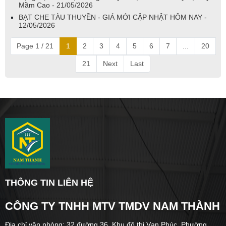
Mầm Cao - 21/05/2026
BẠT CHE TÀU THUYỀN - GIÁ MỚI CẬP NHẬT HÔM NAY -
12/05/2026
Page 1 / 21
1
2
3
4
5
6
7
...
20
21
Next
Last
THÔNG TIN LIÊN HỆ
CÔNG TY TNHH MTV TMDV NAM THÀNH
Địa chỉ văn phòng: 32 đường 36, Khu đô thị Vạn Phúc, Phường