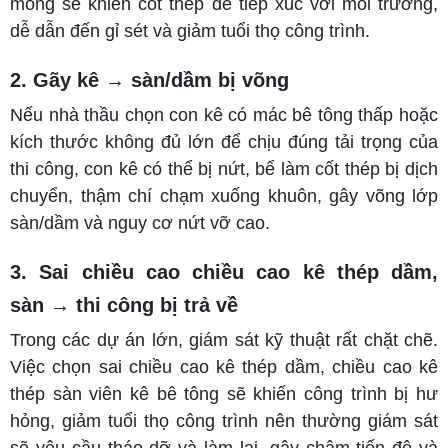
mỏng sẽ khiến cốt thép dễ tiếp xúc với môi trường,
dễ dẫn đến gỉ sét và giảm tuổi thọ công trình.
2. Gãy kê → sàn/dầm bị võng
Nếu nhà thầu chọn con kê có mác bê tông thấp hoặc
kích thước không đủ lớn để chịu đúng tải trọng của
thi công, con kê có thể bị nứt, bể làm cốt thép bị dịch
chuyển, thậm chí chạm xuống khuôn, gây võng lớp
sàn/dầm và nguy cơ nứt vỡ cao.
3. Sai chiều cao chiều cao kê thép dầm,
sàn → thi công bị trả về
Trong các dự án lớn, giám sát kỹ thuật rất chặt chẽ.
Việc chọn sai chiều cao kê thép dầm, chiều cao kê
thép sàn viên kê bê tông sẽ khiến công trình bị hư
hỏng, giảm tuổi thọ công trình nên thường giám sát