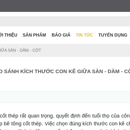
ỚI THIỆU
SẢN PHẨM
BÁO GIÁ
TIN TỨC
TUYỂN DỤNG
ỮA SÀN - DẦM - CỘT
O SÁNH KÍCH THƯỚC CON KÊ GIỮA SÀN - DẦM - C
cốt thép rất quan trọng, quyết định đến tuổi thọ của côn
lớp bê tông cốt thép. Việc chọn đúng kích thước con kê 