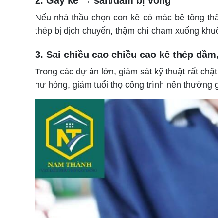
2. Gãy kê → sàn/dầm bị võng
Nếu nhà thầu chọn con kê có mác bê tông thấp
thép bị dịch chuyển, thậm chí chạm xuống khu
3. Sai chiều cao chiều cao kê thép dầm,
Trong các dự án lớn, giám sát kỹ thuật rất chặt
hư hỏng, giảm tuổi thọ công trình nên thường g