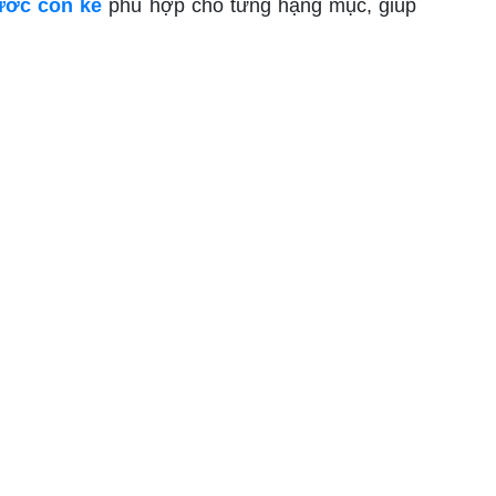
ước con kê
phù hợp cho từng hạng mục, giúp