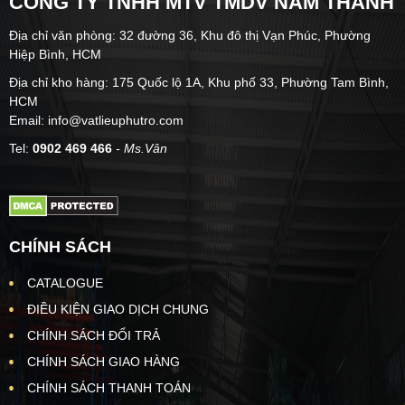
CÔNG TY TNHH MTV TMDV NAM THÀNH
Địa chỉ văn phòng: 32 đường 36, Khu đô thị Vạn Phúc, Phường
Hiệp Bình, HCM
Địa chỉ kho hàng: 175 Quốc lộ 1A, Khu phố 33, Phường Tam Bình,
HCM
Email: info@vatlieuphutro.com
Tel:
0902 469 466
- Ms.Vân
CHÍNH SÁCH
CATALOGUE
ĐIỀU KIỆN GIAO DỊCH CHUNG
CHÍNH SÁCH ĐỔI TRẢ
CHÍNH SÁCH GIAO HÀNG
CHÍNH SÁCH THANH TOÁN