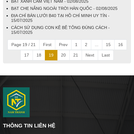
BẠT XANH CAM VIỆT NAM - 02/08/2025
BẠT CHE NẮNG NGOÀI TRỜI HÀN QUỐC - 02/08/2025
ĐỊA CHỈ BÁN LƯỚI B40 TẠI HỒ CHÍ MINH UY TÍN -
15/07/2025
CÁCH SỬ DỤNG CON KÊ BÊ TÔNG ĐÚNG CÁCH -
15/07/2025
Page 19 / 21
First
Prev
1
2
...
15
16
17
18
19
20
21
Next
Last
THÔNG TIN LIÊN HỆ