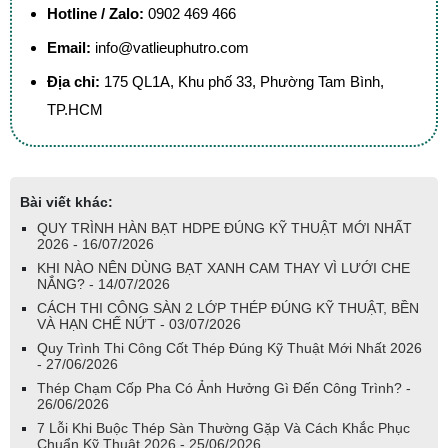
Hotline / Zalo:
0902 469 466
Email:
info@vatlieuphutro.com
Địa chỉ:
175 QL1A, Khu phố 33, Phường Tam Bình,
TP.HCM
Bài viết khác:
QUY TRÌNH HÀN BẠT HDPE ĐÚNG KỸ THUẬT MỚI NHẤT
2026 - 16/07/2026
KHI NÀO NÊN DÙNG BẠT XANH CAM THAY VÌ LƯỚI CHE
NẮNG? - 14/07/2026
CÁCH THI CÔNG SÀN 2 LỚP THÉP ĐÚNG KỸ THUẬT, BỀN
VÀ HẠN CHẾ NỨT - 03/07/2026
Quy Trình Thi Công Cốt Thép Đúng Kỹ Thuật Mới Nhất 2026
- 27/06/2026
Thép Chạm Cốp Pha Có Ảnh Hưởng Gì Đến Công Trình? -
26/06/2026
7 Lỗi Khi Buộc Thép Sàn Thường Gặp Và Cách Khắc Phục
Chuẩn Kỹ Thuật 2026 - 25/06/2026