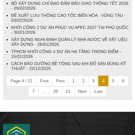
BỘ XÂY DỰNG CHỈ ĐẠO ĐẢM BẢO GIAO THÔNG TẾT 2026
- 09/02/2026
ĐỀ XUẤT LƯU THÔNG CAO TỐC BIÊN HÒA - VŨNG TÀU -
03/02/2026
KHỞI CÔNG 2 DỰ ÁN PHỤC VỤ APEC 2027 TẠI PHÚ QUỐC
- 30/01/2026
XÂY DỰNG NGHỊ ĐỊNH QUẢN LÝ NHÀ NƯỚC VỀ VẬT LIỆU
XÂY DỰNG - 26/01/2026
TPHCM KHỞI CÔNG 4 DỰ ÁN HẠ TẦNG TRỌNG ĐIỂM -
15/01/2026
CÁCH BẢO DƯỠNG BÊ TÔNG SAU KHI ĐỔ SÀN ĐÚNG KỸ
THUẬT - 22/12/2025
Page 4 / 21
First
Prev
1
2
3
4
5
6
7
...
20
21
Next
Last