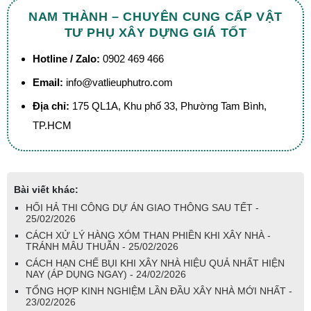
NAM THÀNH – CHUYÊN CUNG CẤP VẬT
TƯ PHỤ XÂY DỰNG GIÁ TỐT
Hotline / Zalo:
0902 469 466
Email:
info@vatlieuphutro.com
Địa chỉ:
175 QL1A, Khu phố 33, Phường Tam Bình,
TP.HCM
Bài viết khác:
HỐI HẢ THI CÔNG DỰ ÁN GIAO THÔNG SAU TẾT -
25/02/2026
CÁCH XỬ LÝ HÀNG XÓM THAN PHIỀN KHI XÂY NHÀ -
TRÁNH MÂU THUẪN - 25/02/2026
CÁCH HẠN CHẾ BỤI KHI XÂY NHÀ HIỆU QUẢ NHẤT HIỆN
NAY (ÁP DỤNG NGAY) - 24/02/2026
TỔNG HỢP KINH NGHIỆM LẦN ĐẦU XÂY NHÀ MỚI NHẤT -
23/02/2026