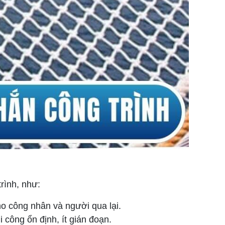
rình, như:
o công nhân và người qua lại.
công ổn định, ít gián đoạn.