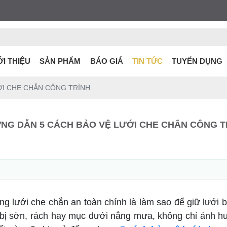
ỚI THIỆU
SẢN PHẨM
BÁO GIÁ
TIN TỨC
TUYỂN DỤNG
I CHE CHẮN CÔNG TRÌNH
NG DẪN 5 CÁCH BẢO VỆ LƯỚI CHE CHẮN CÔNG T
dụng lưới che chắn an toàn chính là làm sao để giữ lướ
ới bị sờn, rách hay mục dưới nắng mưa, không chỉ ảnh 