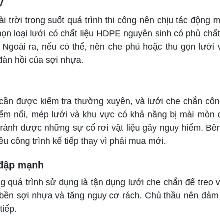
V
rời trong suốt quá trình thi công nên chịu tác động mạ
họn loại lưới có chất liệu HDPE nguyên sinh có phủ chất 
 Ngoài ra, nếu có thể, nên che phủ hoặc thu gọn lưới 
àn hồi của sợi nhựa.
cần được kiểm tra thường xuyên, và lưới che chắn công
iểm nối, mép lưới và khu vực có khả năng bị mài mòn 
 tránh được những sự cố rơi vật liệu gây nguy hiểm. Bên 
iều công trình kế tiếp thay vì phải mua mới.
 đập mạnh
 quá trình sử dụng là tận dụng lưới che chắn để treo v
độ bền sợi nhựa và tăng nguy cơ rách. Chủ thầu nên đả
tiếp.