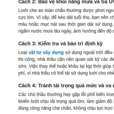
Cách 2: Bảo vệ khỏi nắng mưa và tia U
Lưới che an toàn chắn thường được phơi ngoài t
cực tím. Vì vậy, để kéo dài tuổi thọ, bạn nên c
màu hoặc mục nát sau thời gian dài sử dụng.
ngấm nước mưa lâu ngày, ảnh hưởng đến độ đ
Cách 3: Kiểm tra và bảo trì định kỳ
Loại
vật tư xây dựng
sử dụng ngoài trời đều 
thi công, nhà thầu cần nên quan sát kỹ các đ
sờn. Việc thay thế hoặc khâu lại kịp thời giúp
phí, vì nhà thầu có thể tái sử dụng lưới cho nh
Cách 4: Tránh tải trọng quá mức và va
Các chủ thầu thường hay gặp lỗi phổ biến trong
khiến lưới chịu tải trọng quá lớn, làm giảm 
đúng công năng che chắn, không chịu lực trực 