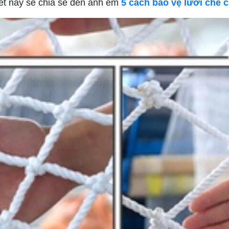
iết này sẽ chia sẻ đến anh em
5 cách bảo vệ lưới che 