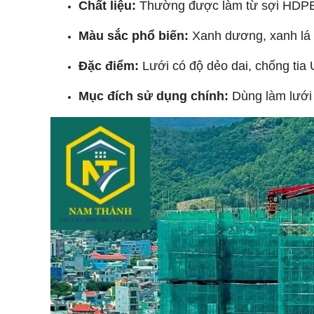
Chất liệu:
Thường được làm từ sợi HDPE n
Màu sắc phổ biến:
Xanh dương, xanh lá (
Đặc điểm:
Lưới có độ dẻo dai, chống tia U
Mục đích sử dụng chính:
Dùng làm lưới 