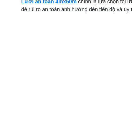
Lưới an toàn 4mx50m
chính là lựa chọn tối ư
để rủi ro an toàn ảnh hưởng đến tiến độ và uy 