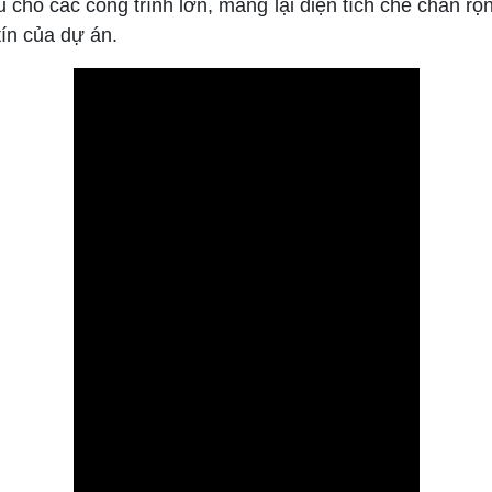
u cho các công trình lớn, mang lại diện tích che chắn rộn
tín của dự án.