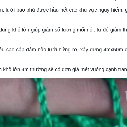
m, lưới bao phủ được hầu hết các khu vực nguy hiểm, g
ử dụng khổ lớn giúp giảm số lượng mối nối, từ đó giảm th
iệu cao cấp đảm bảo lưới hứng rơi xây dựng 4mx50m có
àn khổ lớn 4m thường sẽ có đơn giá mét vuông cạnh tran