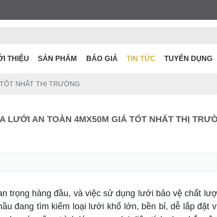
ỚI THIỆU
SẢN PHẨM
BÁO GIÁ
TIN TỨC
TUYỂN DỤNG
 TỐT NHẤT THỊ TRƯỜNG
A LƯỚI AN TOÀN 4MX50M GIÁ TỐT NHẤT THỊ TRƯ
an trọng hàng đầu, và việc sử dụng lưới bảo vệ chất lượ
u đang tìm kiếm loại lưới khổ lớn, bền bỉ, dễ lắp đặt và