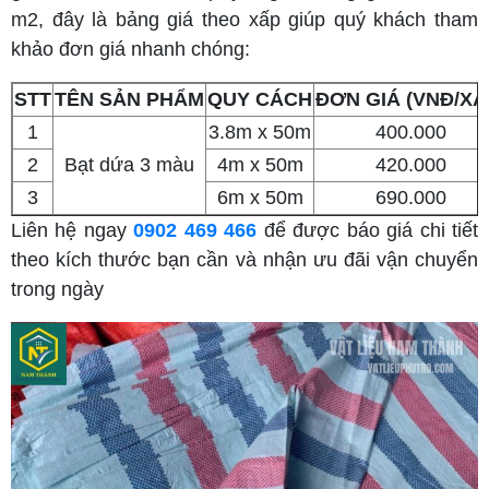
m2, đây là bảng giá theo xấp giúp quý khách tham
khảo đơn giá nhanh chóng:
STT
TÊN SẢN PHẨM
QUY CÁCH
ĐƠN GIÁ (VNĐ/XẤ
1
3.8m x 50m
400.000
2
Bạt dứa 3 màu
4m x 50m
420.000
3
6m x 50m
690.000
Liên hệ ngay
0902 469 466
để được báo giá chi tiết
theo kích thước bạn cần và nhận ưu đãi vận chuyển
trong ngày