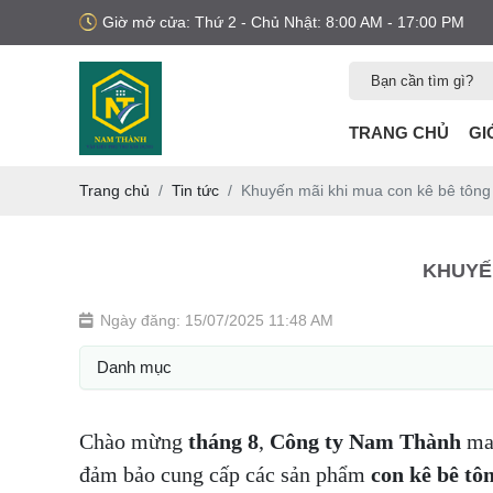
Giờ mở cửa: Thứ 2 - Chủ Nhật: 8:00 AM - 17:00 PM
TRANG CHỦ
GI
Trang chủ
Tin tức
Khuyến mãi khi mua con kê bê tông
KHUYẾN
Ngày đăng: 15/07/2025 11:48 AM
Danh mục
Chào mừng
tháng 8
,
Công ty Nam Thành
man
đảm bảo cung cấp các sản phẩm
con kê bê tô