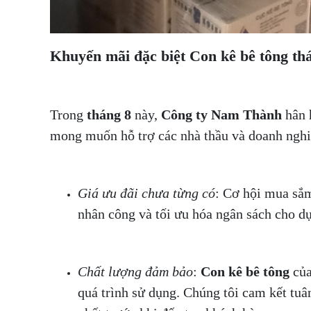
Khuyến mãi đặc biệt
Con kê bê tông
thá
Trong
tháng 8
này,
Công ty
Nam Thành
hân 
mong muốn hỗ trợ các nhà thầu và doanh nghiệ
Giá ưu đãi chưa từng có
: Cơ hội mua s
nhân công và tối ưu hóa ngân sách cho d
Chất lượng đảm bảo
:
Con kê bê tông
của
quá trình sử dụng. Chúng tôi cam kết tuâ