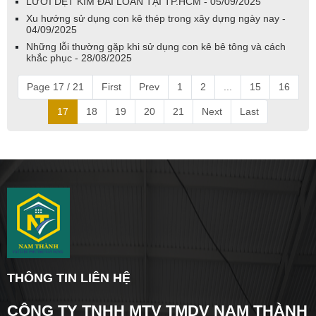
LƯỚI DỆT KIM ĐÀI LOAN TẠI TP.HCM - 05/09/2025
Xu hướng sử dụng con kê thép trong xây dựng ngày nay -
04/09/2025
Những lỗi thường gặp khi sử dụng con kê bê tông và cách
khắc phục - 28/08/2025
Page 17 / 21
First
Prev
1
2
...
15
16
17
18
19
20
21
Next
Last
THÔNG TIN LIÊN HỆ
CÔNG TY TNHH MTV TMDV NAM THÀNH