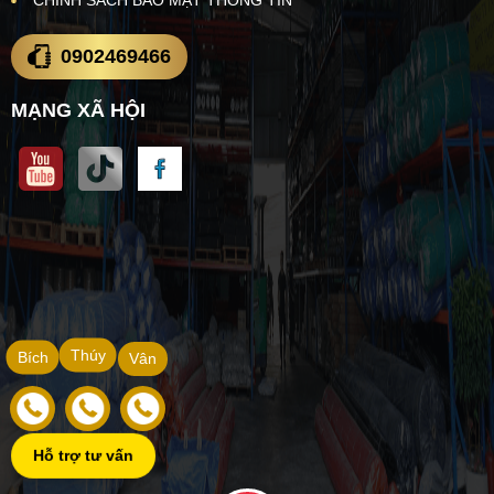
CHÍNH SÁCH BẢO MẬT THÔNG TIN
0902469466
MẠNG XÃ HỘI
Thúy
Bích
Vân
Hỗ trợ tư vấn