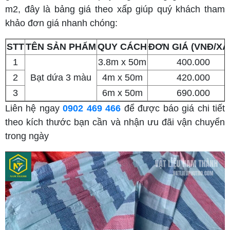
m2, đây là bảng giá theo xấp giúp quý khách tham
khảo đơn giá nhanh chóng:
STT
TÊN SẢN PHẨM
QUY CÁCH
ĐƠN GIÁ (VNĐ/XẤ
1
3.8m x 50m
400.000
2
Bạt dứa 3 màu
4m x 50m
420.000
3
6m x 50m
690.000
Liên hệ ngay
0902 469 466
để được báo giá chi tiết
theo kích thước bạn cần và nhận ưu đãi vận chuyển
trong ngày