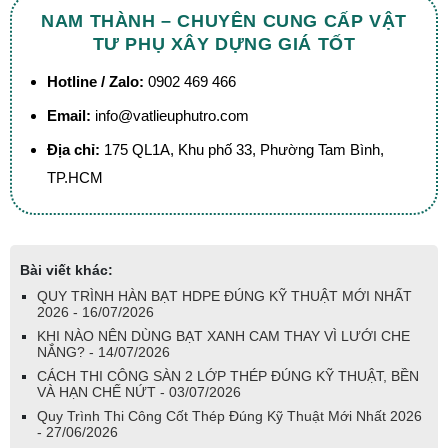
NAM THÀNH – CHUYÊN CUNG CẤP VẬT
TƯ PHỤ XÂY DỰNG GIÁ TỐT
Hotline / Zalo:
0902 469 466
Email:
info@vatlieuphutro.com
Địa chỉ:
175 QL1A, Khu phố 33, Phường Tam Bình,
TP.HCM
Bài viết khác:
QUY TRÌNH HÀN BẠT HDPE ĐÚNG KỸ THUẬT MỚI NHẤT
2026 - 16/07/2026
KHI NÀO NÊN DÙNG BẠT XANH CAM THAY VÌ LƯỚI CHE
NẮNG? - 14/07/2026
CÁCH THI CÔNG SÀN 2 LỚP THÉP ĐÚNG KỸ THUẬT, BỀN
VÀ HẠN CHẾ NỨT - 03/07/2026
Quy Trình Thi Công Cốt Thép Đúng Kỹ Thuật Mới Nhất 2026
- 27/06/2026