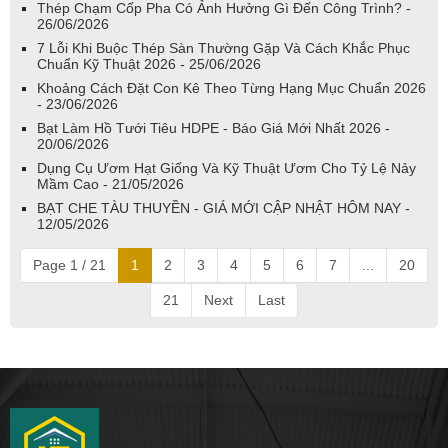
Thép Chạm Cốp Pha Có Ảnh Hưởng Gì Đến Công Trình? -
26/06/2026
7 Lỗi Khi Buộc Thép Sàn Thường Gặp Và Cách Khắc Phục
Chuẩn Kỹ Thuật 2026 - 25/06/2026
Khoảng Cách Đặt Con Kê Theo Từng Hạng Mục Chuẩn 2026
- 23/06/2026
Bạt Làm Hồ Tưới Tiêu HDPE - Báo Giá Mới Nhất 2026 -
20/06/2026
Dụng Cụ Ươm Hạt Giống Và Kỹ Thuật Ươm Cho Tỷ Lệ Nảy
Mầm Cao - 21/05/2026
BẠT CHE TÀU THUYỀN - GIÁ MỚI CẬP NHẬT HÔM NAY -
12/05/2026
Page 1 / 21
1
2
3
4
5
6
7
...
20
21
Next
Last