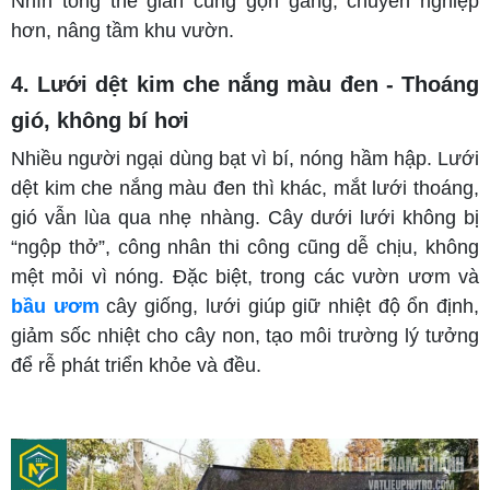
Nhìn tổng thể giàn cũng gọn gàng, chuyên nghiệp
hơn, nâng tầm khu vườn.
4. Lưới dệt kim che nắng màu đen - Thoáng
gió, không bí hơi
Nhiều người ngại dùng bạt vì bí, nóng hầm hập. Lưới
dệt kim che nắng màu đen thì khác, mắt lưới thoáng,
gió vẫn lùa qua nhẹ nhàng. Cây dưới lưới không bị
“ngộp thở”, công nhân thi công cũng dễ chịu, không
mệt mỏi vì nóng. Đặc biệt, trong các vườn ươm và
bầu ươm
cây giống, lưới giúp giữ nhiệt độ ổn định,
giảm sốc nhiệt cho cây non, tạo môi trường lý tưởng
để rễ phát triển khỏe và đều.