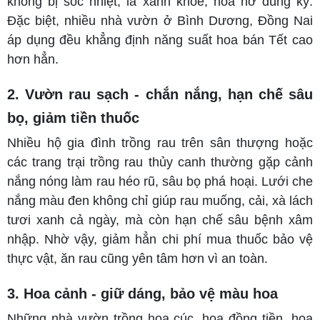
không bị sốc nhiệt, lá xanh khỏe, hoa nở đúng kỳ.
Đặc biệt, nhiều nhà vườn ở Bình Dương, Đồng Nai
áp dụng đều khẳng định năng suất hoa bán Tết cao
hơn hẳn.
2. Vườn rau sạch - chắn nắng, hạn chế sâu
bọ, giảm tiền thuốc
Nhiều hộ gia đình trồng rau trên sân thượng hoặc
các trang trại trồng rau thủy canh thường gặp cảnh
nắng nóng làm rau héo rũ, sâu bọ phá hoại. Lưới che
nắng màu đen không chỉ giúp rau muống, cải, xà lách
tươi xanh cả ngày, mà còn hạn chế sâu bệnh xâm
nhập. Nhờ vậy, giảm hẳn chi phí mua thuốc bảo vệ
thực vật, ăn rau cũng yên tâm hơn vì an toàn.
3. Hoa cảnh - giữ dáng, bảo vệ màu hoa
Những nhà vườn trồng hoa cúc, hoa đồng tiền, hoa