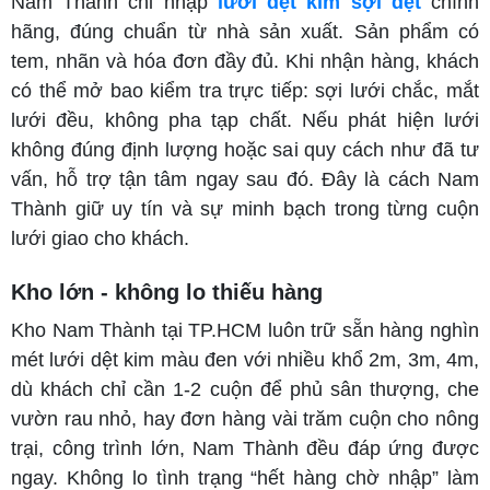
Nam Thành chỉ nhập
lưới dệt kim sợi dẹt
chính
hãng, đúng chuẩn từ nhà sản xuất. Sản phẩm có
tem, nhãn và hóa đơn đầy đủ. Khi nhận hàng, khách
có thể mở bao kiểm tra trực tiếp: sợi lưới chắc, mắt
lưới đều, không pha tạp chất. Nếu phát hiện lưới
không đúng định lượng hoặc sai quy cách như đã tư
vấn, hỗ trợ tận tâm ngay sau đó. Đây là cách Nam
Thành giữ uy tín và sự minh bạch trong từng cuộn
lưới giao cho khách.
Kho lớn - không lo thiếu hàng
Kho Nam Thành tại TP.HCM luôn trữ sẵn hàng nghìn
mét lưới dệt kim màu đen với nhiều khổ 2m, 3m, 4m,
dù khách chỉ cần 1-2 cuộn để phủ sân thượng, che
vườn rau nhỏ, hay đơn hàng vài trăm cuộn cho nông
trại, công trình lớn, Nam Thành đều đáp ứng được
ngay. Không lo tình trạng “hết hàng chờ nhập” làm