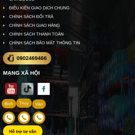
ĐIỀU KIỆN GIAO DỊCH CHUNG
CHÍNH SÁCH ĐỔI TRẢ
CHÍNH SÁCH GIAO HÀNG
CHÍNH SÁCH THANH TOÁN
CHÍNH SÁCH BẢO MẬT THÔNG TIN
0902469466
MẠNG XÃ HỘI
Thúy
Bích
Vân
Hỗ trợ tư vấn