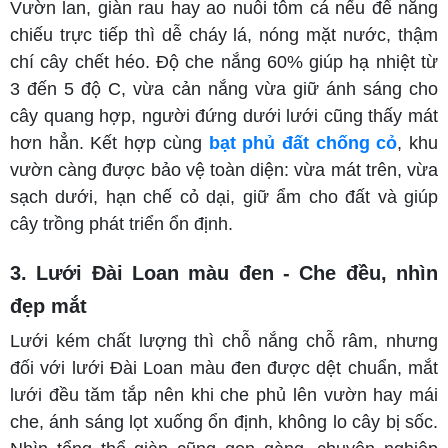
Vườn lan, giàn rau hay ao nuôi tôm cá nếu để nắng
chiếu trực tiếp thì dễ cháy lá, nóng mặt nước, thậm
chí cây chết héo. Độ che nắng 60% giúp hạ nhiệt từ
3 đến 5 độ C, vừa cản nắng vừa giữ ánh sáng cho
cây quang hợp, người đứng dưới lưới cũng thấy mát
hơn hẳn. Kết hợp cùng
bạt phủ đất chống cỏ
, khu
vườn càng được bảo vệ toàn diện: vừa mát trên, vừa
sạch dưới, hạn chế cỏ dại, giữ ẩm cho đất và giúp
cây trồng phát triển ổn định.
3. Lưới Đài Loan màu đen - Che đều, nhìn
đẹp mắt
Lưới kém chất lượng thì chỗ nắng chỗ râm, nhưng
đối với lưới Đài Loan màu đen được dệt chuẩn, mắt
lưới đều tăm tắp nên khi che phủ lên vườn hay mái
che, ánh sáng lọt xuống ổn định, không lo cây bị sốc.