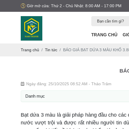
Giờ mở cửa: Thứ 2 - Chủ Nhật: 8:00 AM - 17:00 PM
TRANG CHỦ
GI
Trang chủ
Tin tức
BÁO GIÁ BẠT DỨA 3 MÀU KHỔ 3.8
BÁO
Ngày đăng: 25/10/2025 08:52 AM
- Thảo Trâm
Danh mục
Bạt dứa 3 màu là giải pháp hàng đầu cho các 
nước vượt trội và được rất nhiều người tin 