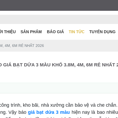
ỚI THIỆU
SẢN PHẨM
BÁO GIÁ
TIN TỨC
TUYỂN DỤNG
M, 4M, 6M RẺ NHẤT 2026
 GIÁ BẠT DỨA 3 MÀU KHỔ 3.8M, 4M, 6M RẺ NHẤT 
công trình, kho bãi, nhà xưởng cần bảo vệ và che chắn
dùng. Vậy báo
giá bạt dứa 3 màu
hiện nay là bao nhiê