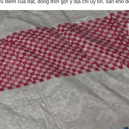
ưu điểm của bạt, đồng thời gợi ý địa chỉ uy tín, sẵn kho 