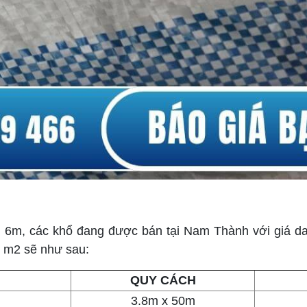
m, 6m, các khổ đang được bán tại Nam Thành với giá d
eo m2 sẽ như sau:
QUY CÁCH
3.8m x 50m