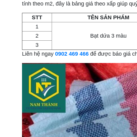
tính theo m2, đây là bảng giá theo xấp giúp q
STT
TÊN SẢN PHẨM
1
2
Bạt dứa 3 màu
3
Liên hệ ngay
0902 469 466
để được báo giá chi