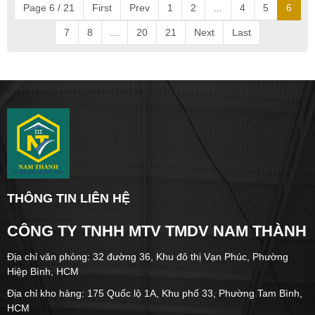
Page 6 / 21
First
Prev
1
2
...
4
5
6
7
8
...
20
21
Next
Last
THÔNG TIN LIÊN HỆ
CÔNG TY TNHH MTV TMDV NAM THÀNH
Địa chỉ văn phòng: 32 đường 36, Khu đô thị Vạn Phúc, Phường
Hiệp Bình, HCM
Địa chỉ kho hàng: 175 Quốc lộ 1A, Khu phố 33, Phường Tam Bình,
HCM