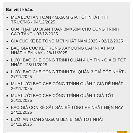
Bài viết khác:
MUA LƯỚI AN TOÀN 4MX50M GIÁ TỐT NHẤT THỊ
TRƯỜNG - 04/12/2025
GIẢI PHÁP LƯỚI AN TOÀN 3MX50M CHO CÔNG TRÌNH
CAO TẦNG - 03/12/2025
GIÁ CỤC KÊ BÊ TÔNG MỚI NHẤT NĂM 2025 - 02/12/2025
BÁO GIÁ CỤC KÊ TRONG XÂY DỰNG CẬP NHẬT MỚI
NHẤT HIỆN NAY - 28/11/2025
LƯỚI BAO CHE CÔNG TRÌNH QUẬN 4 UY TÍN - GIÁ SỈ TỐT
NHẤT - 28/11/2025
LƯỚI BAO CHE CÔNG TRÌNH TẠI QUẬN 3 GIÁ TỐT NHẤT -
27/11/2025
MUA LƯỚI BAO CHE CÔNG TRÌNH QUẬN 2 GIÁ RẺ NHẤT -
26/11/2025
MUA LƯỚI BAO CHE CÔNG TRÌNH QUẬN 1 GIÁ TỐT -
25/11/2025
BÁO GIÁ CON KÊ SẮT SÀN BÊ TÔNG RẺ NHẤT HIỆN NAY -
24/11/2025
LƯỚI AN TOÀN 2MX50M BỀN BỈ GIÁ TỐT NHẤT -
24/11/2025