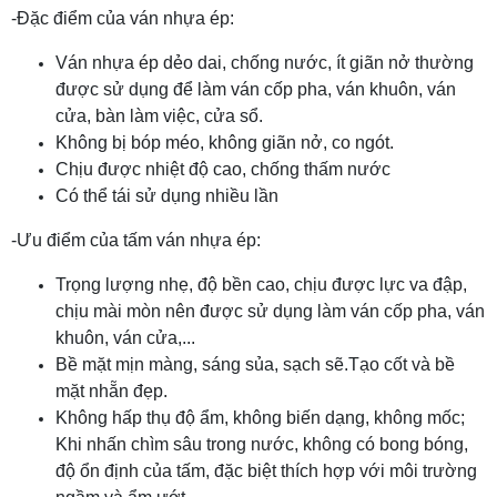
-Đặc điểm của ván nhựa ép:
Ván nhựa ép dẻo dai, chống nước, ít giãn nở thường
được sử dụng để làm ván cốp pha, ván khuôn, ván
cửa, bàn làm việc, cửa sổ.
Không bị bóp méo, không giãn nở, co ngót.
Chịu được nhiệt độ cao, chống thấm nước
Có thể tái sử dụng nhiều lần
-Ưu điểm của tấm ván nhựa ép:
Trọng lượng nhẹ, độ bền cao, chịu được lực va đập,
chịu mài mòn nên được sử dụng làm ván cốp pha, ván
khuôn, ván cửa,...
Bề mặt mịn màng, sáng sủa, sạch sẽ.Tạo cốt và bề
mặt nhẵn đẹp.
Không hấp thụ độ ẩm, không biến dạng, không mốc;
Khi nhấn chìm sâu trong nước, không có bong bóng,
độ ổn định của tấm, đặc biệt thích hợp với môi trường