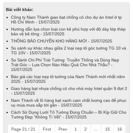
Bài viết khác:
Công ty Nam Thành giao bạt chống cỏ cho dự án Intel ở tp
Hồ Chí Minh - 15/07/2025
Hướng dẫn lựa chọn loại con kê phù hợp với độ dày lớp thép
bảo vệ bê tông - 15/07/2025
THÔNG BÁO CHUYỂN KHO HÀNG MỚI - 15/07/2025
So sánh sự khác nhau giữa 2 loại nẹp tô góc tường TG 10 và
TG 10V - 15/07/2025
So Sánh Chi Phí Trát Tường: Truyền Thống và Dùng Nẹp
Trát Góc – Lựa Chọn Nào Hiệu Quả Cho Nhà Thầu? -
15/07/2025
Báo giá các loại nẹp tô tường của Nam Thành mới nhất năm
2025 - 15/07/2025
Giao hàng bạt nhựa chống cỏ cho nhà máy Intel quận 9 đợt 2
- 15/07/2025
Nam Thành về lô hàng bạt xanh cam chất lượng cao để phục
vụ mùa mưa sắp tới gần - 15/07/2025
Cách Sử Dụng Lưới Tô Tường Đúng Chuẩn – Bí Kíp Giữ Cho
Tường Đẹp “Không Tì Vết” - 15/07/2025
Page 21 / 21
First
Prev
1
2
...
15
16