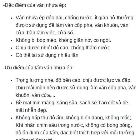
-Đặc điểm của ván nhựa ép:
Ván nhựa ép dẻo dai, chống nước, ít giãn nở thường
được sử dụng để làm ván cốp pha, ván khuôn, ván
cửa, bàn làm việc, cửa sổ.
Không bị bóp méo, không giãn nở, co ngót.
Chịu được nhiệt độ cao, chống thấm nước
Có thể tái sử dụng nhiều lần
-Ưu điểm của tấm ván nhựa ép:
Trọng lượng nhẹ, độ bền cao, chịu được lực va đập,
chịu mài mòn nên được sử dụng làm ván cốp pha, ván
khuôn, ván cửa,...
Bề mặt mịn màng, sáng sủa, sạch sẽ.Tạo cốt và bề
mặt nhẵn đẹp.
Không hấp thụ độ ẩm, không biến dạng, không mốc;
Khi nhấn chìm sâu trong nước, không có bong bóng,
độ ổn định của tấm, đặc biệt thích hợp với môi trường