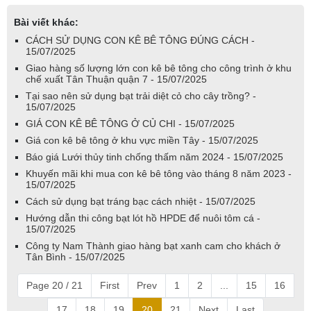
Bài viết khác:
CÁCH SỬ DỤNG CON KÊ BÊ TÔNG ĐÚNG CÁCH -
15/07/2025
Giao hàng số lượng lớn con kê bê tông cho công trình ở khu
chế xuất Tân Thuận quận 7 - 15/07/2025
Tại sao nên sử dụng bạt trải diệt cỏ cho cây trồng? -
15/07/2025
GIÁ CON KÊ BÊ TÔNG Ở CỦ CHI - 15/07/2025
Giá con kê bê tông ở khu vực miền Tây - 15/07/2025
Báo giá Lưới thủy tinh chống thấm năm 2024 - 15/07/2025
Khuyến mãi khi mua con kê bê tông vào tháng 8 năm 2023 -
15/07/2025
Cách sử dụng bạt tráng bạc cách nhiệt - 15/07/2025
Hướng dẫn thi công bạt lót hồ HPDE để nuôi tôm cá -
15/07/2025
Công ty Nam Thành giao hàng bạt xanh cam cho khách ở
Tân Bình - 15/07/2025
Page 20 / 21
First
Prev
1
2
...
15
16
17
18
19
20
21
Next
Last