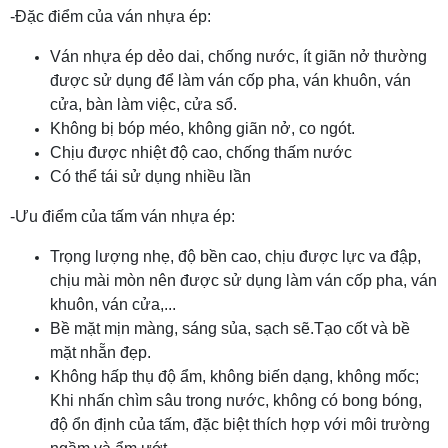
-Đặc điểm của ván nhựa ép:
Ván nhựa ép dẻo dai, chống nước, ít giãn nở thường
được sử dụng để làm ván cốp pha, ván khuôn, ván
cửa, bàn làm việc, cửa sổ.
Không bị bóp méo, không giãn nở, co ngót.
Chịu được nhiệt độ cao, chống thấm nước
Có thể tái sử dụng nhiều lần
-Ưu điểm của tấm ván nhựa ép:
Trọng lượng nhẹ, độ bền cao, chịu được lực va đập,
chịu mài mòn nên được sử dụng làm ván cốp pha, ván
khuôn, ván cửa,...
Bề mặt mịn màng, sáng sủa, sạch sẽ.Tạo cốt và bề
mặt nhẵn đẹp.
Không hấp thụ độ ẩm, không biến dạng, không mốc;
Khi nhấn chìm sâu trong nước, không có bong bóng,
độ ổn định của tấm, đặc biệt thích hợp với môi trường