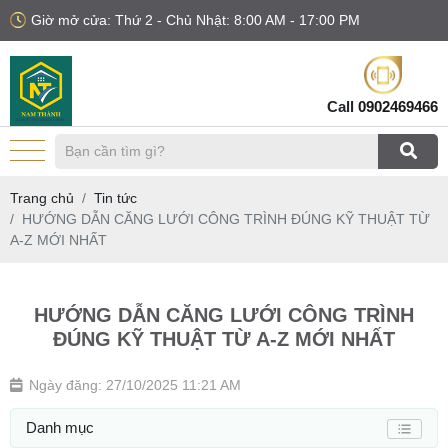
Giờ mở cửa: Thứ 2 - Chủ Nhật: 8:00 AM - 17:00 PM
Call
0902469466
Trang chủ
Tin tức
HƯỚNG DẪN CĂNG LƯỚI CÔNG TRÌNH ĐÚNG KỸ THUẬT TỪ
A-Z MỚI NHẤT
HƯỚNG DẪN CĂNG LƯỚI CÔNG TRÌNH
ĐÚNG KỸ THUẬT TỪ A-Z MỚI NHẤT
Ngày đăng: 27/10/2025 11:21 AM
Danh mục