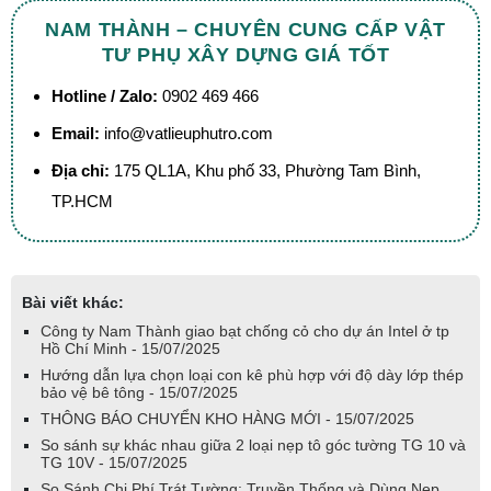
NAM THÀNH – CHUYÊN CUNG CẤP VẬT
TƯ PHỤ XÂY DỰNG GIÁ TỐT
Hotline / Zalo:
0902 469 466
Email:
info@vatlieuphutro.com
Địa chỉ:
175 QL1A, Khu phố 33, Phường Tam Bình,
TP.HCM
Bài viết khác:
Công ty Nam Thành giao bạt chống cỏ cho dự án Intel ở tp
Hồ Chí Minh - 15/07/2025
Hướng dẫn lựa chọn loại con kê phù hợp với độ dày lớp thép
bảo vệ bê tông - 15/07/2025
THÔNG BÁO CHUYỂN KHO HÀNG MỚI - 15/07/2025
So sánh sự khác nhau giữa 2 loại nẹp tô góc tường TG 10 và
TG 10V - 15/07/2025
So Sánh Chi Phí Trát Tường: Truyền Thống và Dùng Nẹp