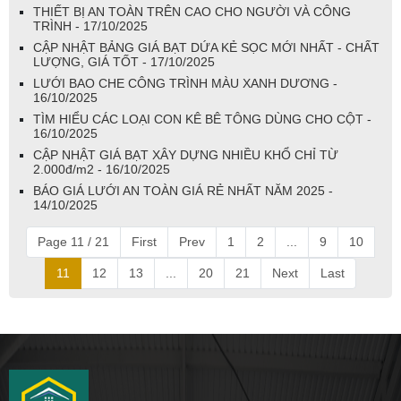
THIẾT BỊ AN TOÀN TRÊN CAO CHO NGƯỜI VÀ CÔNG
TRÌNH - 17/10/2025
CẬP NHẬT BẢNG GIÁ BẠT DỨA KẺ SỌC MỚI NHẤT - CHẤT
LƯỢNG, GIÁ TỐT - 17/10/2025
LƯỚI BAO CHE CÔNG TRÌNH MÀU XANH DƯƠNG -
16/10/2025
TÌM HIỂU CÁC LOẠI CON KÊ BÊ TÔNG DÙNG CHO CỘT -
16/10/2025
CẬP NHẬT GIÁ BẠT XÂY DỰNG NHIỀU KHỔ CHỈ TỪ
2.000đ/m2 - 16/10/2025
BÁO GIÁ LƯỚI AN TOÀN GIÁ RẺ NHẤT NĂM 2025 -
14/10/2025
Page 11 / 21
First
Prev
1
2
...
9
10
11
12
13
...
20
21
Next
Last