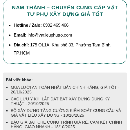
NAM THÀNH – CHUYÊN CUNG CẤP VẬT
TƯ PHỤ XÂY DỰNG GIÁ TỐT
Hotline / Zalo:
0902 469 466
Email:
info@vatlieuphutro.com
Địa chỉ:
175 QL1A, Khu phố 33, Phường Tam Bình,
TP.HCM
Bài viết khác:
MUA LƯỚI AN TOÀN NHẬT BẢN CHÍNH HÃNG, GIÁ TỐT -
20/10/2025
CÁC LƯU Ý KHI LẮP ĐẶT BẠT XÂY DỰNG ĐÚNG KỸ
THUẬT - 20/10/2025
BỘ XÂY DỰNG TĂNG CƯỜNG KIỂM SOÁT CUNG CẦU VÀ
GIÁ VẬT LIỆU XÂY DỰNG - 18/10/2025
BÁO GIÁ BẠT CHE CÔNG TRÌNH GIÁ RẺ, CAM KẾT CHÍNH
HÃNG, GIAO NHANH - 18/10/2025