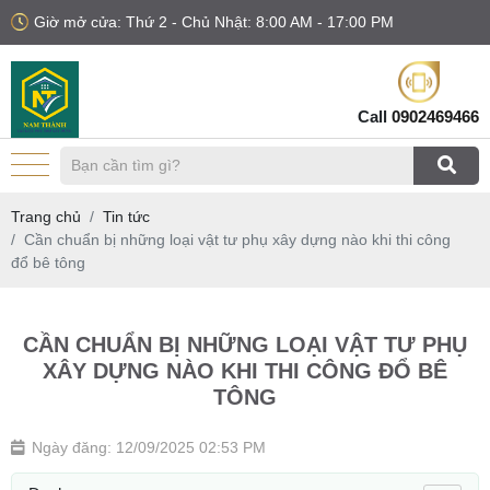
Giờ mở cửa: Thứ 2 - Chủ Nhật: 8:00 AM - 17:00 PM
Call
0902469466
Trang chủ
Tin tức
Cần chuẩn bị những loại vật tư phụ xây dựng nào khi thi công
đổ bê tông
CẦN CHUẨN BỊ NHỮNG LOẠI VẬT TƯ PHỤ
XÂY DỰNG NÀO KHI THI CÔNG ĐỔ BÊ
TÔNG
Ngày đăng: 12/09/2025 02:53 PM