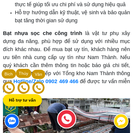
thực tế giúp tối ưu chi phí và sử dụng hiệu quả
Hỗ trợ hướng dẫn kỹ thuật, vệ sinh và bảo quản
bạt tăng thời gian sử dụng
Bạt nhựa sọc che công trình
là vật tư phụ xây
dựng đa năng, phù hợp để sử dụng với nhiều mục
đích khác nhau. Để mua bạt uy tín, khách hàng nên
ưu tiên nhà cung cấp uy tín như Nam Thành. Nếu
quý khách cần thêm thông tin hoặc báo giá chi tiết,
hãy liên hệ trực tiếp với Tổng kho Nam Thành thông
Thúy
Bích
Vân
qua
Hotline/Zalo 0902 469 466
để được tư vấn miễn
phí.
Hỗ trợ tư vấn