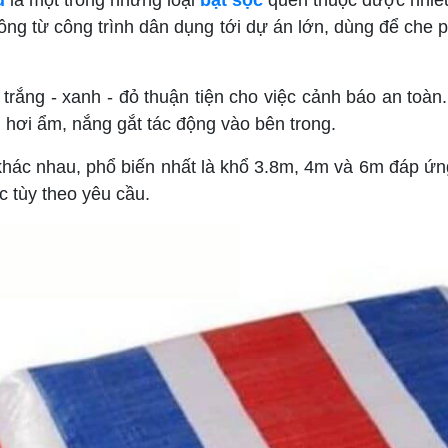
u
là một trong những loại
bạt sọc
quen thuộc được nhiều
ông từ công trình dân dụng tới dự án lớn, dùng để che 
trắng - xanh - đỏ thuận tiện cho việc cảnh báo an toà
hơi ẩm, nắng gắt tác động vào bên trong.
khác nhau, phổ biến nhất là khổ 3.8m, 4m và 6m đáp ứn
c tùy theo yêu cầu.