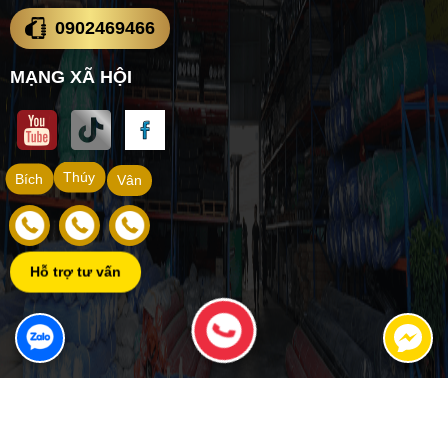
0902469466
MẠNG XÃ HỘI
Thúy
Bích
Vân
Hỗ trợ tư vấn