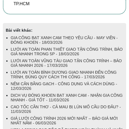
TP.HCM
Bài viết khác:
GIA CÔNG BẠT XANH CAM THEO YÊU CẦU - MAY VIỀN -
ĐÓNG KHOEN - 18/03/2026
LƯỚI AN TOÀN PHAN THIẾT GIAO TẬN CÔNG TRÌNH, BÁO
GIÁ NHANH TRONG 5P - 18/03/2026
LƯỚI AN TOÀN VŨNG TÀU GIAO TẬN CÔNG TRÌNH – BÁO
GIÁ NHANH 2026 - 17/03/2026
LƯỚI AN TOÀN BÌNH DƯƠNG GIAO NHANH ĐẾN CÔNG
TRÌNH, ĐÚNG QUY CÁCH THI CÔNG - 17/03/2026
NÊM CÂN BẰNG GẠCH - CÔNG DỤNG VÀ CÁCH DÙNG -
12/03/2026
DỊCH VỤ ĐÓNG KHOEN BẠT XANH CAM - NHẬN GIA CÔNG
NHANH - GIÁ TỐT - 11/03/2026
CAO TỐC CẦN THƠ - CÀ MAU BỊ LÚN MỐ CẦU DO ĐÂU? -
11/03/2026
GIÁ LƯỚI CÔNG TRÌNH 2026 MỚI NHẤT – BÁO GIÁ MỚI
NHẤT NĂM - 06/03/2026