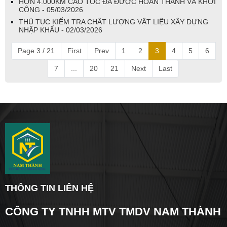
HƠN 4.000KM CAO TỐC ĐÃ ĐƯỢC HOÀN THÀNH VÀ KHỞI
CÔNG - 05/03/2026
THỦ TỤC KIỂM TRA CHẤT LƯỢNG VẬT LIỆU XÂY DỰNG
NHẬP KHẨU - 02/03/2026
Page 3 / 21
First
Prev
1
2
3
4
5
6
7
...
20
21
Next
Last
THÔNG TIN LIÊN HỆ
CÔNG TY TNHH MTV TMDV NAM THÀNH