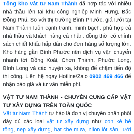
Tổng kho vật tư Nam Thành
đã hợp tác với nhiều
nhà thầu lớn tại khu công nghiệp Minh Hưng, Bắc
Đồng Phú. So với thị trường Bình Phước, giá lưới tại
Nam Thành luôn cạnh tranh, minh bạch, phù hợp cả
nhà thầu và khách hàng cá nhân, đồng thời có chính
sách chiết khấu hấp dẫn cho đơn hàng số lượng lớn.
Kho hàng gần Bình Phước nên dịch vụ vận chuyển
nhanh tới Đồng Xoài, Chơn Thành, Phước Long,
Bình Long và các huyện xa, không để chậm tiến độ
thi công. Liên hệ ngay Hotline/Zalo
0902 469 466
để
nhận báo giá và tư vấn miễn phí.
VẬT TƯ NAM THÀNH - CHUYÊN CUNG CẤP VẬT
TƯ XÂY DỰNG TRÊN TOÀN QUỐC
Vật tư Nam Thành
tự hào là đơn vị chuyên phân phối
đầy đủ các loại
vật tư xây dựng
như
con kê bê
tông
,
nẹp xây dựng
,
bạt che mưa
,
nilon lót sàn
,
lưới