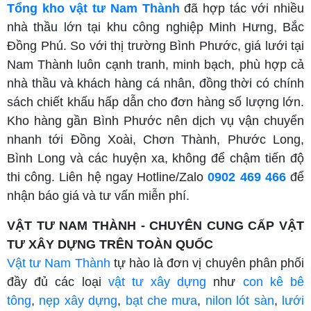
Tổng kho vật tư Nam Thành
đã hợp tác với nhiều
nhà thầu lớn tại khu công nghiệp Minh Hưng, Bắc
Đồng Phú. So với thị trường Bình Phước, giá lưới tại
Nam Thành luôn cạnh tranh, minh bạch, phù hợp cả
nhà thầu và khách hàng cá nhân, đồng thời có chính
sách chiết khấu hấp dẫn cho đơn hàng số lượng lớn.
Kho hàng gần Bình Phước nên dịch vụ vận chuyển
nhanh tới Đồng Xoài, Chơn Thành, Phước Long,
Bình Long và các huyện xa, không để chậm tiến độ
thi công. Liên hệ ngay Hotline/Zalo
0902 469 466
để
nhận báo giá và tư vấn miễn phí.
VẬT TƯ NAM THÀNH - CHUYÊN CUNG CẤP VẬT
TƯ XÂY DỰNG TRÊN TOÀN QUỐC
Vật tư Nam Thành
tự hào là đơn vị chuyên phân phối
đầy đủ các loại
vật tư xây dựng
như
con kê bê
tông
,
nẹp xây dựng
,
bạt che mưa
,
nilon lót sàn
,
lưới