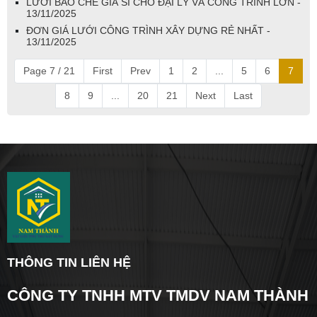
LƯỚI BAO CHE GIÁ SỈ CHO ĐẠI LÝ VÀ CÔNG TRÌNH LỚN -
13/11/2025
ĐƠN GIÁ LƯỚI CÔNG TRÌNH XÂY DỰNG RẺ NHẤT -
13/11/2025
Page 7 / 21
First
Prev
1
2
...
5
6
7
8
9
...
20
21
Next
Last
THÔNG TIN LIÊN HỆ
CÔNG TY TNHH MTV TMDV NAM THÀNH