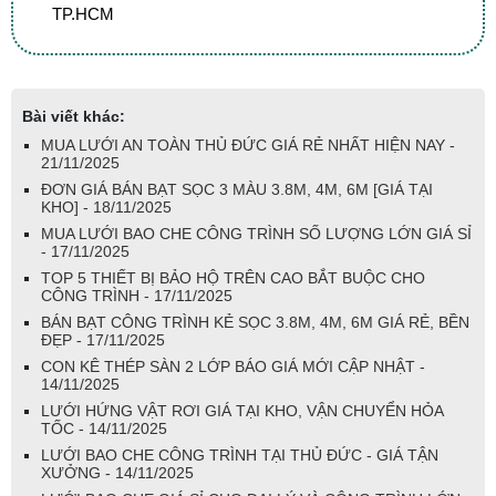
TP.HCM
Bài viết khác:
MUA LƯỚI AN TOÀN THỦ ĐỨC GIÁ RẺ NHẤT HIỆN NAY -
21/11/2025
ĐƠN GIÁ BÁN BẠT SỌC 3 MÀU 3.8M, 4M, 6M [GIÁ TẠI
KHO] - 18/11/2025
MUA LƯỚI BAO CHE CÔNG TRÌNH SỐ LƯỢNG LỚN GIÁ SỈ
- 17/11/2025
TOP 5 THIẾT BỊ BẢO HỘ TRÊN CAO BẮT BUỘC CHO
CÔNG TRÌNH - 17/11/2025
BÁN BẠT CÔNG TRÌNH KẺ SỌC 3.8M, 4M, 6M GIÁ RẺ, BỀN
ĐẸP - 17/11/2025
CON KÊ THÉP SÀN 2 LỚP BÁO GIÁ MỚI CẬP NHẬT -
14/11/2025
LƯỚI HỨNG VẬT RƠI GIÁ TẠI KHO, VẬN CHUYỂN HỎA
TỐC - 14/11/2025
LƯỚI BAO CHE CÔNG TRÌNH TẠI THỦ ĐỨC - GIÁ TẬN
XƯỞNG - 14/11/2025