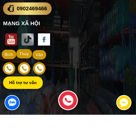
0902469466
MẠNG XÃ HỘI
Thúy
Bích
Vân
Hỗ trợ tư vấn