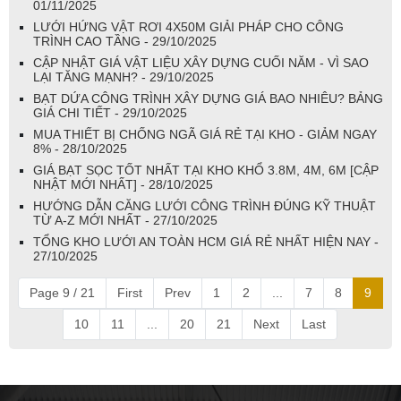
01/11/2025
LƯỚI HỨNG VẬT RƠI 4X50M GIẢI PHÁP CHO CÔNG
TRÌNH CAO TẦNG - 29/10/2025
CẬP NHẬT GIÁ VẬT LIỆU XÂY DỰNG CUỐI NĂM - VÌ SAO
LẠI TĂNG MẠNH? - 29/10/2025
BẠT DỨA CÔNG TRÌNH XÂY DỰNG GIÁ BAO NHIÊU? BẢNG
GIÁ CHI TIẾT - 29/10/2025
MUA THIẾT BỊ CHỐNG NGÃ GIÁ RẺ TẠI KHO - GIẢM NGAY
8% - 28/10/2025
GIÁ BẠT SỌC TỐT NHẤT TẠI KHO KHỔ 3.8M, 4M, 6M [CẬP
NHẬT MỚI NHẤT] - 28/10/2025
HƯỚNG DẪN CĂNG LƯỚI CÔNG TRÌNH ĐÚNG KỸ THUẬT
TỪ A-Z MỚI NHẤT - 27/10/2025
TỔNG KHO LƯỚI AN TOÀN HCM GIÁ RẺ NHẤT HIỆN NAY -
27/10/2025
Page 9 / 21
First
Prev
1
2
...
7
8
9
10
11
...
20
21
Next
Last