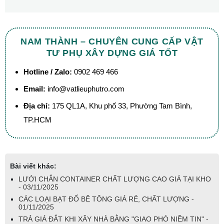
NAM THÀNH – CHUYÊN CUNG CẤP VẬT
TƯ PHỤ XÂY DỰNG GIÁ TỐT
Hotline / Zalo:
0902 469 466
Email:
info@vatlieuphutro.com
Địa chỉ:
175 QL1A, Khu phố 33, Phường Tam Bình,
TP.HCM
Bài viết khác:
LƯỚI CHẮN CONTAINER CHẤT LƯỢNG CAO GIÁ TẠI KHO
- 03/11/2025
CÁC LOẠI BẠT ĐỔ BÊ TÔNG GIÁ RẺ, CHẤT LƯỢNG -
01/11/2025
TRẢ GIÁ ĐẮT KHI XÂY NHÀ BẰNG "GIAO PHÓ NIỀM TIN" -