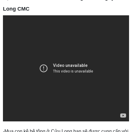
Long CMC
-Mua con kê bê tông ở Cửu Long bạn sẽ được cung cấp với