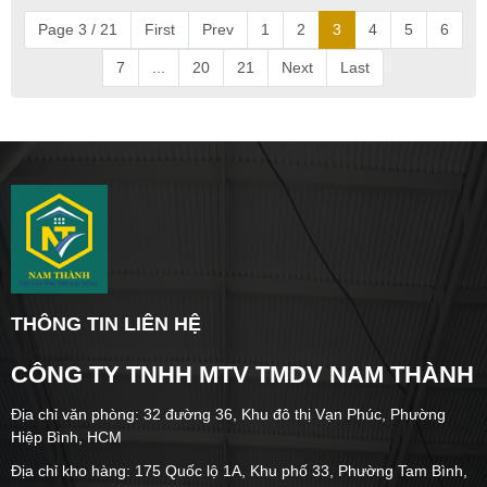
Page 3 / 21
First
Prev
1
2
3
4
5
6
7
...
20
21
Next
Last
THÔNG TIN LIÊN HỆ
CÔNG TY TNHH MTV TMDV NAM THÀNH
Địa chỉ văn phòng: 32 đường 36, Khu đô thị Vạn Phúc, Phường
Hiệp Bình, HCM
Địa chỉ kho hàng: 175 Quốc lộ 1A, Khu phố 33, Phường Tam Bình,