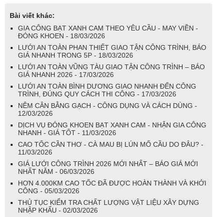
Bài viết khác:
GIA CÔNG BẠT XANH CAM THEO YÊU CẦU - MAY VIỀN -
ĐÓNG KHOEN - 18/03/2026
LƯỚI AN TOÀN PHAN THIẾT GIAO TẬN CÔNG TRÌNH, BÁO
GIÁ NHANH TRONG 5P - 18/03/2026
LƯỚI AN TOÀN VŨNG TÀU GIAO TẬN CÔNG TRÌNH – BÁO
GIÁ NHANH 2026 - 17/03/2026
LƯỚI AN TOÀN BÌNH DƯƠNG GIAO NHANH ĐẾN CÔNG
TRÌNH, ĐÚNG QUY CÁCH THI CÔNG - 17/03/2026
NÊM CÂN BẰNG GẠCH - CÔNG DỤNG VÀ CÁCH DÙNG -
12/03/2026
DỊCH VỤ ĐÓNG KHOEN BẠT XANH CAM - NHẬN GIA CÔNG
NHANH - GIÁ TỐT - 11/03/2026
CAO TỐC CẦN THƠ - CÀ MAU BỊ LÚN MỐ CẦU DO ĐÂU? -
11/03/2026
GIÁ LƯỚI CÔNG TRÌNH 2026 MỚI NHẤT – BÁO GIÁ MỚI
NHẤT NĂM - 06/03/2026
HƠN 4.000KM CAO TỐC ĐÃ ĐƯỢC HOÀN THÀNH VÀ KHỞI
CÔNG - 05/03/2026
THỦ TỤC KIỂM TRA CHẤT LƯỢNG VẬT LIỆU XÂY DỰNG
NHẬP KHẨU - 02/03/2026