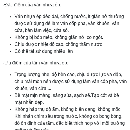
-Đặc điểm của ván nhựa ép:
Ván nhựa ép dẻo dai, chống nước, ít giãn nở thường
được sử dụng để làm ván cốp pha, ván khuôn, ván
cửa, bàn làm việc, cửa sổ.
Không bị bóp méo, không giãn nở, co ngót.
Chịu được nhiệt độ cao, chống thấm nước
Có thể tái sử dụng nhiều lần
-Ưu điểm của tấm ván nhựa ép:
Trọng lượng nhẹ, độ bền cao, chịu được lực va đập,
chịu mài mòn nên được sử dụng làm ván cốp pha, ván
khuôn, ván cửa,...
Bề mặt mịn màng, sáng sủa, sạch sẽ.Tạo cốt và bề
mặt nhẵn đẹp.
Không hấp thụ độ ẩm, không biến dạng, không mốc;
Khi nhấn chìm sâu trong nước, không có bong bóng,
độ ổn định của tấm, đặc biệt thích hợp với môi trường