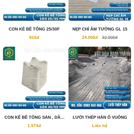
CON KÊ BÊ TÔNG 25/30F
NẸP CHỈ ÂM TƯỜNG GL 15
810đ
24.000đ
32.000đ
CON KÊ BÊ TÔNG SÀN , DẦM
LƯỚI THÉP HÀN Ô VUÔNG
45/50F
1.574đ
Liên hệ