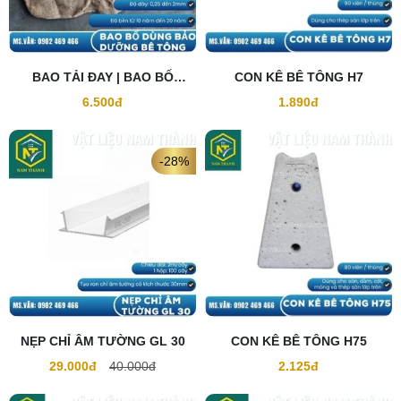
BAO TẢI ĐAY | BAO BỐ
CON KÊ BÊ TÔNG H7
DƯỠNG ẨM BÊ TÔNG
6.500đ
1.890đ
-28%
NẸP CHỈ ÂM TƯỜNG GL 30
CON KÊ BÊ TÔNG H75
29.000đ
40.000đ
2.125đ