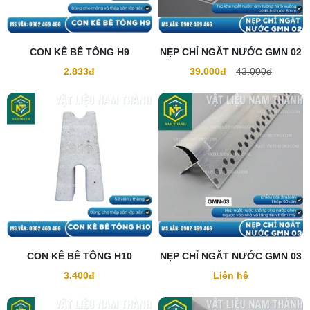
CON KÊ BÊ TÔNG H9
NẸP CHỈ NGẮT NƯỚC GMN 02
2.833đ
39.000đ
43.000đ
CON KÊ BÊ TÔNG H10
NẸP CHỈ NGẮT NƯỚC GMN 03
3.400đ
Liên hệ