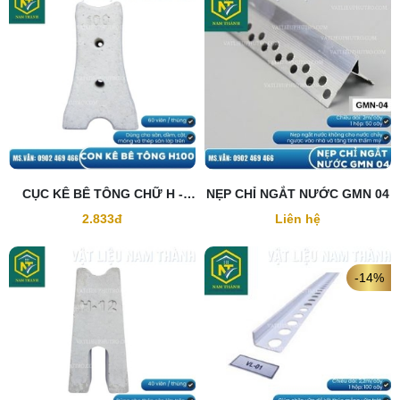
CỤC KÊ BÊ TÔNG CHỮ H -
NẸP CHỈ NGẮT NƯỚC GMN 04
100MM
2.833đ
Liên hệ
-14%