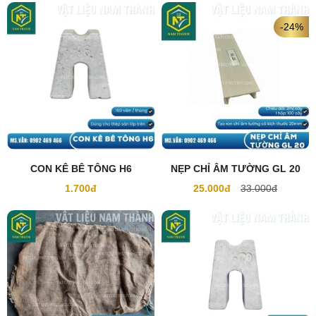
-24%
CON KÊ BÊ TÔNG H6
NẸP CHỈ ÂM TƯỜNG GL 20
1.700đ
25.000đ
33.000đ