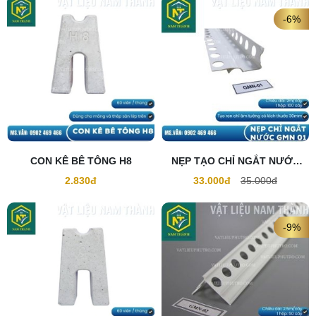
-6%
CON KÊ BÊ TÔNG H8
NẸP TẠO CHỈ NGẮT NƯỚC
GMN 01
2.830đ
33.000đ
35.000đ
-9%