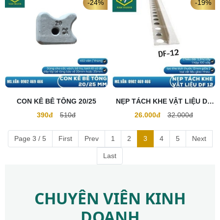
-24%
-19%
CON KÊ BÊ TÔNG 20/25
NẸP TÁCH KHE VẬT LIỆU DF
12
390đ
510đ
26.000đ
32.000đ
Page 3 / 5
First
Prev
1
2
3
4
5
Next
Last
CHUYÊN VIÊN KINH
DOANH