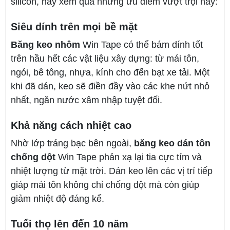
silicon, hãy xem qua những ưu điểm vượt trội này:
Siêu dính trên mọi bề mặt
Băng keo nhôm
Win Tape có thể bám dính tốt
trên hầu hết các vật liệu xây dựng: từ mái tôn,
ngói, bê tông, nhựa, kính cho đến bạt xe tải. Một
khi đã dán, keo sẽ điền đầy vào các khe nứt nhỏ
nhất, ngăn nước xâm nhập tuyệt đối.
Khả năng cách nhiệt cao
Nhờ lớp tráng bạc bên ngoài,
băng keo dán tôn
chống dột
Win Tape phản xạ lại tia cực tím và
nhiệt lượng từ mặt trời. Dán keo lên các vị trí tiếp
giáp mái tôn không chỉ chống dột mà còn giúp
giảm nhiệt độ đáng kể.
Tuổi thọ lên đến 10 năm