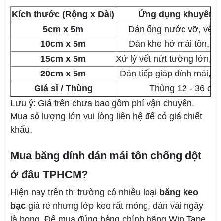
Kích thước (Rộng x Dài)
Ứng dụng khuyên 
5cm x 5m
Dán ống nước vỡ, vết 
10cm x 5m
Dán khe hở mái tôn, m
15cm x 5m
Xử lý vết nứt tường lớn, s
20cm x 5m
Dán tiếp giáp đỉnh mái, v
Giá sỉ / Thùng
Thùng 12 - 36 cu
Lưu ý: Giá trên chưa bao gồm phí vận chuyển.
Mua số lượng lớn vui lòng liên hệ để có giá chiết
khấu.
Mua băng dính dán mái tôn chống dột
ở đâu TPHCM?
Hiện nay trên thị trường có nhiều loại
băng keo
bạc
giá rẻ nhưng lớp keo rất mỏng, dán vài ngày
là bong. Để mua đúng hàng chính hãng Win Tape,