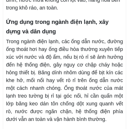
dính, nước mưa không còn lọt vào, hàng hóa bên
trong khô ráo, an toàn.
Ứng dụng trong ngành điện lạnh, xây
dựng và dân dụng
Trong ngành điện lạnh, các ống dẫn nước, đường
ống thoát hơi hay ống điều hòa thường xuyên tiếp
xúc với nước và độ ẩm, nếu bị rò rỉ sẽ ảnh hưởng
đến hệ thống điện, gây nguy cơ chập cháy hoặc
hỏng thiết bị. Băng dính nhôm dùng để bịt kín các
khe hở, mối nối hay vết rò rỉ trên ống dẫn nước
một cách nhanh chóng. Ống thoát nước của mát
lạnh treo tường bị rỉ tại góc nối, hỉ cần quấn một
lớp băng keo dán tôn chống dột xung quanh vết
rò, nước được ngăn chặn, hệ thống điện phía
dưới vẫn an toàn và vận hành bình thường.