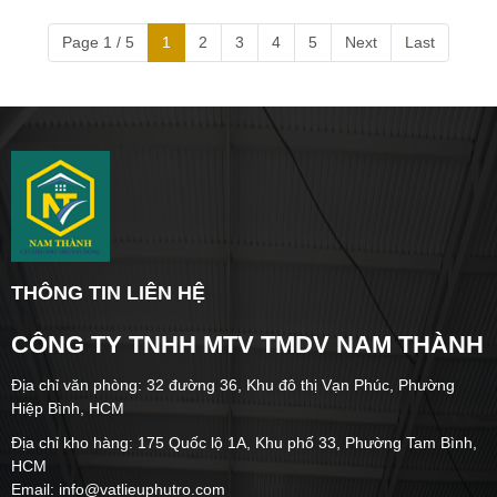
Page 1 / 5
1
2
3
4
5
Next
Last
THÔNG TIN LIÊN HỆ
CÔNG TY TNHH MTV TMDV NAM THÀNH
Địa chỉ văn phòng: 32 đường 36, Khu đô thị Vạn Phúc, Phường
Hiệp Bình, HCM
Địa chỉ kho hàng: 175 Quốc lộ 1A, Khu phố 33, Phường Tam Bình,
HCM
Email: info@vatlieuphutro.com