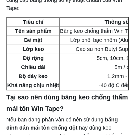
Tape:
Tiêu chí
Thông số ch
Tên sản phẩm
Băng keo chống thấm Win Tap
Bề mặt
Lớp phôi bạc nhôm (Alumin
Lớp keo
Cao su non Butyl Super S
Độ rộng
5cm, 10cm, 15
Chiều dài
5m / cu
Độ dày keo
1.2mm - 1
Khả năng chịu nhiệt
-40 độ C đến 
Tại sao nên dùng băng keo chống thấm
mái tôn Win Tape?
Nếu bạn đang phân vân có nên sử dụng
băng
dính dán mái tôn chống dột
hay dùng keo