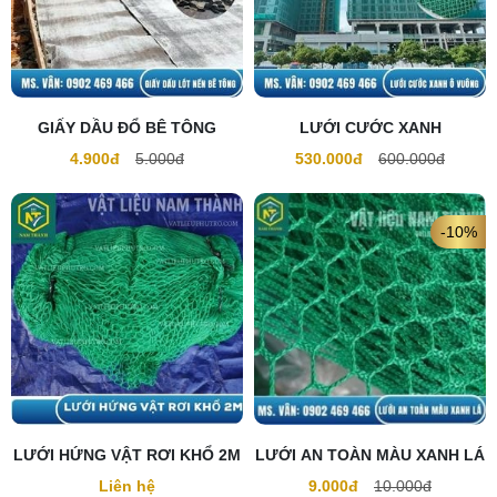
GIẤY DẦU ĐỔ BÊ TÔNG
LƯỚI CƯỚC XANH
4.900đ
5.000đ
530.000đ
600.000đ
-10%
LƯỚI HỨNG VẬT RƠI KHỔ 2M
LƯỚI AN TOÀN MÀU XANH LÁ
Liên hệ
9.000đ
10.000đ