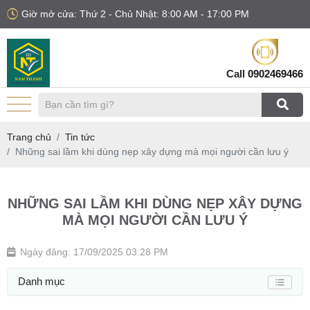
Giờ mở cửa: Thứ 2 - Chủ Nhật: 8:00 AM - 17:00 PM
Call
0902469466
Trang chủ
Tin tức
Những sai lầm khi dùng nẹp xây dựng mà mọi người cần lưu ý
NHỮNG SAI LẦM KHI DÙNG NẸP XÂY DỰNG
MÀ MỌI NGƯỜI CẦN LƯU Ý
Ngày đăng: 17/09/2025 03:28 PM
Danh mục