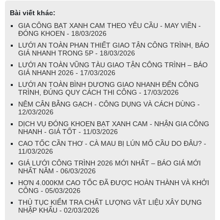
Bài viết khác:
GIA CÔNG BẠT XANH CAM THEO YÊU CẦU - MAY VIỀN -
ĐÓNG KHOEN - 18/03/2026
LƯỚI AN TOÀN PHAN THIẾT GIAO TẬN CÔNG TRÌNH, BÁO
GIÁ NHANH TRONG 5P - 18/03/2026
LƯỚI AN TOÀN VŨNG TÀU GIAO TẬN CÔNG TRÌNH – BÁO
GIÁ NHANH 2026 - 17/03/2026
LƯỚI AN TOÀN BÌNH DƯƠNG GIAO NHANH ĐẾN CÔNG
TRÌNH, ĐÚNG QUY CÁCH THI CÔNG - 17/03/2026
NÊM CÂN BẰNG GẠCH - CÔNG DỤNG VÀ CÁCH DÙNG -
12/03/2026
DỊCH VỤ ĐÓNG KHOEN BẠT XANH CAM - NHẬN GIA CÔNG
NHANH - GIÁ TỐT - 11/03/2026
CAO TỐC CẦN THƠ - CÀ MAU BỊ LÚN MỐ CẦU DO ĐÂU? -
11/03/2026
GIÁ LƯỚI CÔNG TRÌNH 2026 MỚI NHẤT – BÁO GIÁ MỚI
NHẤT NĂM - 06/03/2026
HƠN 4.000KM CAO TỐC ĐÃ ĐƯỢC HOÀN THÀNH VÀ KHỞI
CÔNG - 05/03/2026
THỦ TỤC KIỂM TRA CHẤT LƯỢNG VẬT LIỆU XÂY DỰNG
NHẬP KHẨU - 02/03/2026