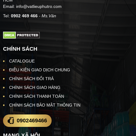
HCM
Email: info@vatlieuphutro.com
Tel:
0902 469 466
- Ms.Vân
CHÍNH SÁCH
CATALOGUE
ĐIỀU KIỆN GIAO DỊCH CHUNG
CHÍNH SÁCH ĐỔI TRẢ
CHÍNH SÁCH GIAO HÀNG
CHÍNH SÁCH THANH TOÁN
CHÍNH SÁCH BẢO MẬT THÔNG TIN
0902469466
MẠNG XÃ HỘI