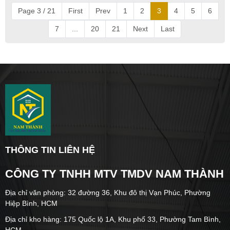
Page 3 / 21
First
Prev
1
2
3
4
5
6
7
...
20
21
Next
Last
THÔNG TIN LIÊN HỆ
CÔNG TY TNHH MTV TMDV NAM THÀNH
Địa chỉ văn phòng: 32 đường 36, Khu đô thị Vạn Phúc, Phường
Hiệp Bình, HCM
Địa chỉ kho hàng: 175 Quốc lộ 1A, Khu phố 33, Phường Tam Bình,