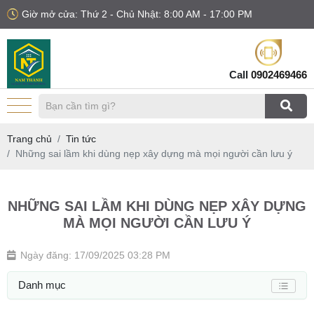
Giờ mở cửa: Thứ 2 - Chủ Nhật: 8:00 AM - 17:00 PM
Call
0902469466
Trang chủ
Tin tức
Những sai lầm khi dùng nẹp xây dựng mà mọi người cần lưu ý
NHỮNG SAI LẦM KHI DÙNG NẸP XÂY DỰNG
MÀ MỌI NGƯỜI CẦN LƯU Ý
Ngày đăng: 17/09/2025 03:28 PM
Danh mục