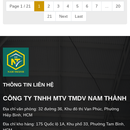
Page 1 / 21
1
2
3
4
5
6
7
...
20
21
Next
Last
THÔNG TIN LIÊN HỆ
CÔNG TY TNHH MTV TMDV NAM THÀNH
Địa chỉ văn phòng: 32 đường 36, Khu đô thị Vạn Phúc, Phường
Hiệp Bình, HCM
Địa chỉ kho hàng: 175 Quốc lộ 1A, Khu phố 33, Phường Tam Bình,