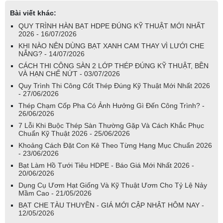
Bài viết khác:
QUY TRÌNH HÀN BẠT HDPE ĐÚNG KỸ THUẬT MỚI NHẤT
2026 - 16/07/2026
KHI NÀO NÊN DÙNG BẠT XANH CAM THAY VÌ LƯỚI CHE
NẮNG? - 14/07/2026
CÁCH THI CÔNG SÀN 2 LỚP THÉP ĐÚNG KỸ THUẬT, BỀN
VÀ HẠN CHẾ NỨT - 03/07/2026
Quy Trình Thi Công Cốt Thép Đúng Kỹ Thuật Mới Nhất 2026
- 27/06/2026
Thép Chạm Cốp Pha Có Ảnh Hưởng Gì Đến Công Trình? -
26/06/2026
7 Lỗi Khi Buộc Thép Sàn Thường Gặp Và Cách Khắc Phục
Chuẩn Kỹ Thuật 2026 - 25/06/2026
Khoảng Cách Đặt Con Kê Theo Từng Hạng Mục Chuẩn 2026
- 23/06/2026
Bạt Làm Hồ Tưới Tiêu HDPE - Báo Giá Mới Nhất 2026 -
20/06/2026
Dụng Cụ Ươm Hạt Giống Và Kỹ Thuật Ươm Cho Tỷ Lệ Nảy
Mầm Cao - 21/05/2026
BẠT CHE TÀU THUYỀN - GIÁ MỚI CẬP NHẬT HÔM NAY -
12/05/2026