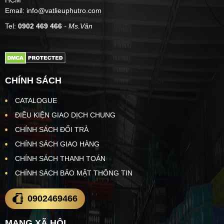
HCM
Email: info@vatlieuphutro.com
Tel:
0902 469 466
- Ms.Vân
CHÍNH SÁCH
CATALOGUE
ĐIỀU KIỆN GIAO DỊCH CHUNG
CHÍNH SÁCH ĐỔI TRẢ
CHÍNH SÁCH GIAO HÀNG
CHÍNH SÁCH THANH TOÁN
CHÍNH SÁCH BẢO MẬT THÔNG TIN
0902469466
MẠNG XÃ HỘI