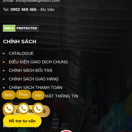
Email: info@vatlieuphutro.com
Tel:
0902 469 466
- Ms.Vân
CHÍNH SÁCH
CATALOGUE
ĐIỀU KIỆN GIAO DỊCH CHUNG
CHÍNH SÁCH ĐỔI TRẢ
CHÍNH SÁCH GIAO HÀNG
CHÍNH SÁCH THANH TOÁN
Thúy
Bích
Vân
CHÍNH SÁCH BẢO MẬT THÔNG TIN
0902469466
Hỗ trợ tư vấn
MẠNG XÃ HỘI