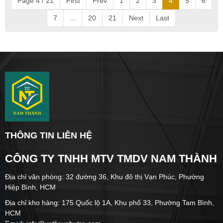
Page 4 / 21
First
Prev
1
2
3
4
5
6
7
...
20
21
Next
Last
THÔNG TIN LIÊN HỆ
CÔNG TY TNHH MTV TMDV NAM THÀNH
Địa chỉ văn phòng: 32 đường 36, Khu đô thị Vạn Phúc, Phường
Hiệp Bình, HCM
Địa chỉ kho hàng: 175 Quốc lộ 1A, Khu phố 33, Phường Tam Bình,
HCM