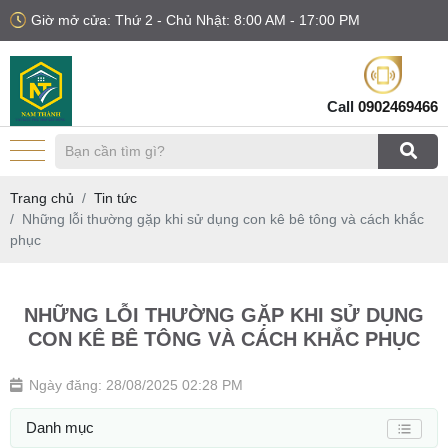
Giờ mở cửa: Thứ 2 - Chủ Nhật: 8:00 AM - 17:00 PM
Call
0902469466
Trang chủ
Tin tức
Những lỗi thường gặp khi sử dụng con kê bê tông và cách khắc
phục
NHỮNG LỖI THƯỜNG GẶP KHI SỬ DỤNG
CON KÊ BÊ TÔNG VÀ CÁCH KHẮC PHỤC
Ngày đăng: 28/08/2025 02:28 PM
Danh mục