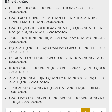
Bài viết khác:
HỐI HẢ THI CÔNG DỰ ÁN GIAO THÔNG SAU TẾT -
25/02/2026
CÁCH XỬ LÝ HÀNG XÓM THAN PHIỀN KHI XÂY NHÀ -
TRÁNH MÂU THUẪN - 25/02/2026
CÁCH HẠN CHẾ BỤI KHI XÂY NHÀ HIỆU QUẢ NHẤT HIỆN
NAY (ÁP DỤNG NGAY) - 24/02/2026
TỔNG HỢP KINH NGHIỆM LẦN ĐẦU XÂY NHÀ MỚI NHẤT -
23/02/2026
BỘ XÂY DỰNG CHỈ ĐẠO ĐẢM BẢO GIAO THÔNG TẾT 2026
- 09/02/2026
ĐỀ XUẤT LƯU THÔNG CAO TỐC BIÊN HÒA - VŨNG TÀU -
03/02/2026
KHỞI CÔNG 2 DỰ ÁN PHỤC VỤ APEC 2027 TẠI PHÚ QUỐC
- 30/01/2026
XÂY DỰNG NGHỊ ĐỊNH QUẢN LÝ NHÀ NƯỚC VỀ VẬT LIỆU
XÂY DỰNG - 26/01/2026
TPHCM KHỞI CÔNG 4 DỰ ÁN HẠ TẦNG TRỌNG ĐIỂM -
15/01/2026
CÁCH BẢO DƯỠNG BÊ TÔNG SAU KHI ĐỔ SÀN ĐÚNG KỸ
THUẬT - 22/12/2025