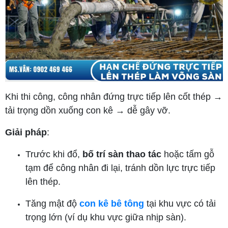
Khi thi công, công nhân đứng trực tiếp lên cốt thép →
tải trọng dồn xuống con kê → dễ gây vỡ.
Giải pháp
:
Trước khi đổ,
bố trí sàn thao tác
hoặc tấm gỗ
tạm để công nhân đi lại, tránh dồn lực trực tiếp
lên thép.
Tăng mật độ
con kê bê tông
tại khu vực có tải
trọng lớn (ví dụ khu vực giữa nhịp sàn).