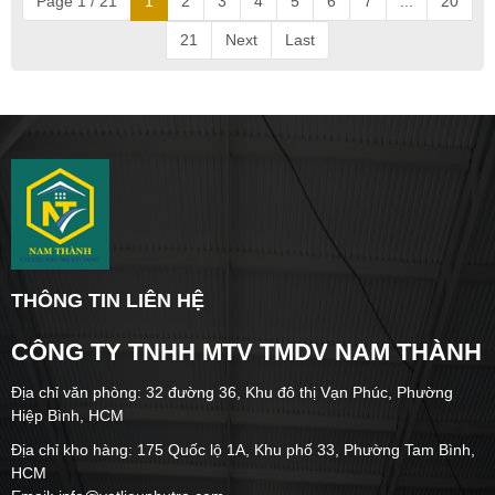
Page 1 / 21
1
2
3
4
5
6
7
...
20
21
Next
Last
THÔNG TIN LIÊN HỆ
CÔNG TY TNHH MTV TMDV NAM THÀNH
Địa chỉ văn phòng: 32 đường 36, Khu đô thị Vạn Phúc, Phường
Hiệp Bình, HCM
Địa chỉ kho hàng: 175 Quốc lộ 1A, Khu phố 33, Phường Tam Bình,
HCM