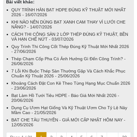
Bài viết khác:
QUY TRÌNH HÀN BẠT HDPE ĐÚNG KỸ THUẬT MỚI NHẤT
2026 - 16/07/2026
KHI NÀO NÊN DÙNG BẠT XANH CAM THAY VÌ LƯỚI CHE
NẮNG? - 14/07/2026
CÁCH THI CÔNG SÀN 2 LỚP THÉP ĐÚNG KỸ THUẬT, BỀN
VÀ HẠN CHẾ NỨT - 03/07/2026
Quy Trình Thi Công Cốt Thép Đúng Kỹ Thuật Mới Nhất 2026
- 27/06/2026
Thép Chạm Cốp Pha Có Ảnh Hưởng Gì Đến Công Trình? -
26/06/2026
7 Lỗi Khi Buộc Thép Sàn Thường Gặp Và Cách Khắc Phục
Chuẩn Kỹ Thuật 2026 - 25/06/2026
Khoảng Cách Đặt Con Kê Theo Từng Hạng Mục Chuẩn 2026
- 23/06/2026
Bạt Làm Hồ Tưới Tiêu HDPE - Báo Giá Mới Nhất 2026 -
20/06/2026
Dụng Cụ Ươm Hạt Giống Và Kỹ Thuật Ươm Cho Tỷ Lệ Nảy
Mầm Cao - 21/05/2026
BẠT CHE TÀU THUYỀN - GIÁ MỚI CẬP NHẬT HÔM NAY -
12/05/2026