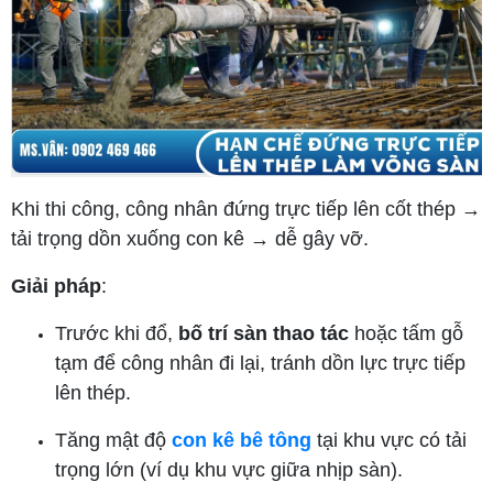
Khi thi công, công nhân đứng trực tiếp lên cốt thép →
tải trọng dồn xuống con kê → dễ gây vỡ.
Giải pháp
:
Trước khi đổ,
bố trí sàn thao tác
hoặc tấm gỗ
tạm để công nhân đi lại, tránh dồn lực trực tiếp
lên thép.
Tăng mật độ
con kê bê tông
tại khu vực có tải
trọng lớn (ví dụ khu vực giữa nhịp sàn).