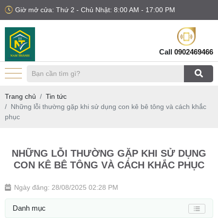
Giờ mở cửa: Thứ 2 - Chủ Nhật: 8:00 AM - 17:00 PM
Call
0902469466
Trang chủ
Tin tức
Những lỗi thường gặp khi sử dụng con kê bê tông và cách khắc
phục
NHỮNG LỖI THƯỜNG GẶP KHI SỬ DỤNG
CON KÊ BÊ TÔNG VÀ CÁCH KHẮC PHỤC
Ngày đăng: 28/08/2025 02:28 PM
Danh mục