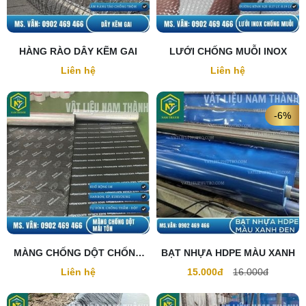
HÀNG RÀO DÂY KẼM GAI
LƯỚI CHỐNG MUỖI INOX
Liên hệ
Liên hệ
-6%
MÀNG CHỐNG DỘT CHỐNG
BẠT NHỰA HDPE MÀU XANH
THẤM MÁI TÔN
Liên hệ
15.000đ
16.000đ