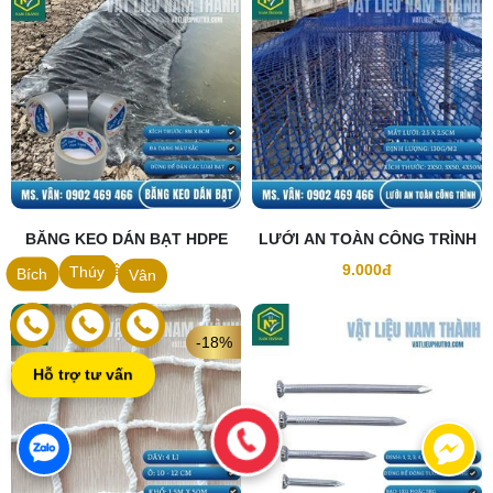
BĂNG KEO DÁN BẠT HDPE
LƯỚI AN TOÀN CÔNG TRÌNH
Liên hệ
9.000đ
Thúy
Bích
Vân
-18%
Hỗ trợ tư vấn