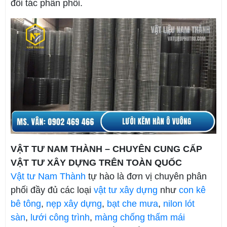
đối tác phân phối.
VẬT TƯ NAM THÀNH – CHUYÊN CUNG CẤP
VẬT TƯ XÂY DỰNG TRÊN TOÀN QUỐC
Vật tư Nam Thành
tự hào là đơn vị chuyên phân
phối đầy đủ các loại
vật tư xây dựng
như
con kê
bê tông
,
nẹp xây dựng
,
bạt che mưa
,
nilon lót
sàn
,
lưới công trình
,
màng chống thấm mái