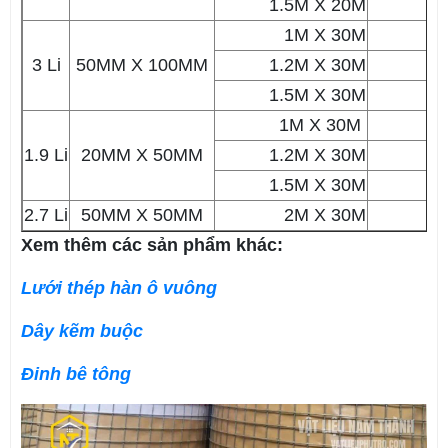
1.5M X 20M
8
1M X 30M
5
3 Li
50MM X 100MM
1.2M X 30M
6
1.5M X 30M
7
1M X 30M
4
1.9 Li
20MM X 50MM
1.2M X 30M
4
1.5M X 30M
6
2.7 Li
50MM X 50MM
2M X 30M
11
Xem thêm các sản phẩm khác:
Lưới thép hàn ô vuông
Dây kẽm buộc
Đinh bê tông