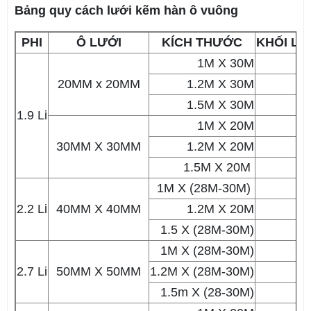
Bảng quy cách lưới kẽm hàn ô vuông
PHI
Ô LƯỚI
KÍCH THƯỚC
KHỐI L
1M X 30M
5
20MM x 20MM
1.2M X 30M
6
1.5M X 30M
8
1.9 Li
1M X 20M
3
30MM X 30MM
1.2M X 20M
3
1.5M X 20M
1M X (28M-30M)
5
2.2 Li
40MM X 40MM
1.2M X 20M
3
1.5 X (28M-30M)
7
1M X (28M-30M)
5
2.7 Li
50MM X 50MM
1.2M X (28M-30M)
6
1.5m X (28-30M)
8