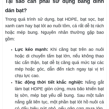
Tại sao cần phải sử dụng băng dính
dán bạt?
Trong quá trình sử dụng, bạt HDPE, bạt sọc, bạt
xanh cam hay bạt lót ao nuôi tôm, cá rất dễ bị rách
hoặc mép bung. Nguyên nhân thường gặp bao
gồm:
Lực kéo mạnh:
Khi căng bạt trên ao nuôi
hoặc di chuyển tấm bạt lớn, nếu không thao
tác cẩn thận, bạt dễ bị căng quá mức tại các
mép hoặc góc, dẫn đến rách ngay tại vị trí
chịu lực cao.
Tác động thời tiết khắc nghiệt:
Nắng gắt
làm bạt HDPE giòn cứng, mưa bão khiến bạt
bị sờn, mép bạt yếu dễ bung. Sau một tuần
nắng gắt liên tục, một phần bạt lót hồ nuôi cá
có dấu hiệu nứt nhỏ, nếu gặp cơn mưa lớn,