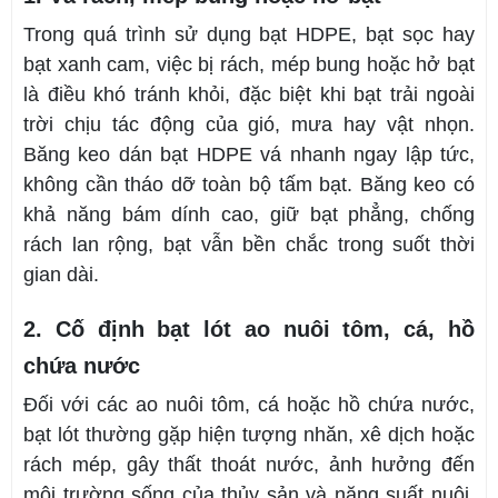
Trong quá trình sử dụng bạt HDPE, bạt sọc hay
bạt xanh cam, việc bị rách, mép bung hoặc hở bạt
là điều khó tránh khỏi, đặc biệt khi bạt trải ngoài
trời chịu tác động của gió, mưa hay vật nhọn.
Băng keo dán bạt HDPE vá nhanh ngay lập tức,
không cần tháo dỡ toàn bộ tấm bạt. Băng keo có
khả năng bám dính cao, giữ bạt phẳng, chống
rách lan rộng, bạt vẫn bền chắc trong suốt thời
gian dài.
2. Cố định bạt lót ao nuôi tôm, cá, hồ
chứa nước
Đối với các ao nuôi tôm, cá hoặc hồ chứa nước,
bạt lót thường gặp hiện tượng nhăn, xê dịch hoặc
rách mép, gây thất thoát nước, ảnh hưởng đến
môi trường sống của thủy sản và năng suất nuôi.