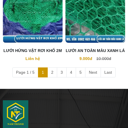
LƯỚI HỨNG VẬT RƠI KHỔ 2M
LƯỚI AN TOÀN MÀU XANH LÁ
Liên hệ
9.000đ
10.000đ
Page 1 / 5
1
2
3
4
5
Next
Last