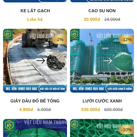
KE LÁT GẠCH
CAO SU NON
Liên hệ
20.000đ
24.000đ
-2%
-12%
GIẤY DẦU ĐỔ BÊ TÔNG
LƯỚI CƯỚC XANH
4.900đ
5.000đ
530.000đ
600.000đ
-10%